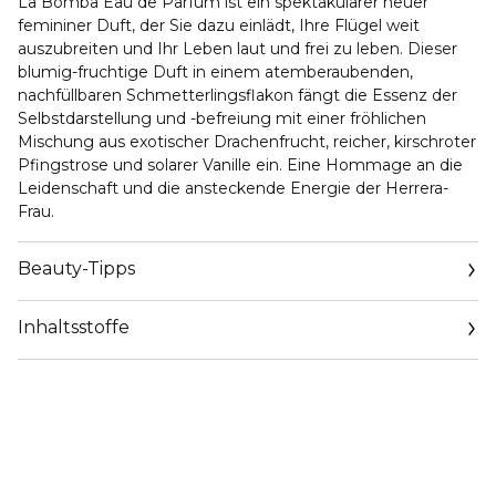
La Bomba Eau de Parfum ist ein spektakulärer neuer
femininer Duft, der Sie dazu einlädt, Ihre Flügel weit
auszubreiten und Ihr Leben laut und frei zu leben. Dieser
blumig-fruchtige Duft in einem atemberaubenden,
nachfüllbaren Schmetterlingsflakon fängt die Essenz der
Selbstdarstellung und -befreiung mit einer fröhlichen
Mischung aus exotischer Drachenfrucht, reicher, kirschroter
Pfingstrose und solarer Vanille ein. Eine Hommage an die
Leidenschaft und die ansteckende Energie der Herrera-
Frau.
Beauty-Tipps
Sei laut. Sei frei!
Inhaltsstoffe