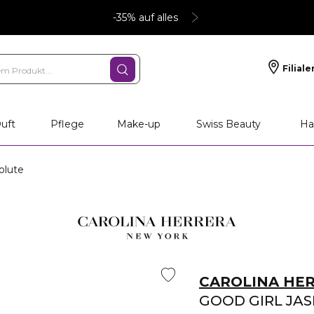
-35% auf alles
Filiale
uft
Pflege
Make-up
Swiss Beauty
Ha
olute
CAROLINA HE
GOOD GIRL JA