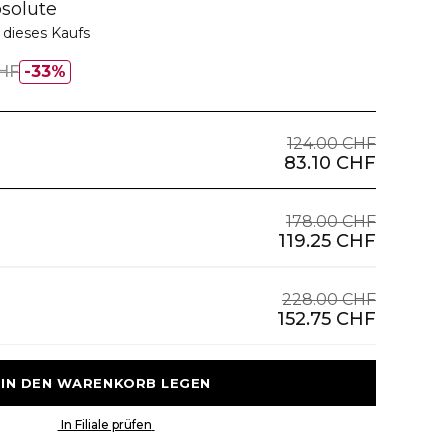
solute
dieses Kaufs
CHF
33%
124.00 CHF
83.10 CHF
178.00 CHF
119.25 CHF
228.00 CHF
152.75 CHF
 IN DEN WARENKORB LEGEN 
 In Filiale prüfen 