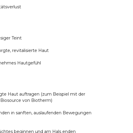
tätsverlust
siger Teint
rgte, revitalisierte Haut
enehmes Hautgefühl
nigte Haut auftragen (zum Beispiel mit der
e Biosource von Biotherm)
änden in sanften, auslaufenden Bewegungen
esichtes beginnen und am Hals enden