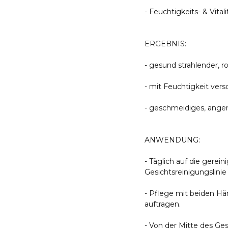
- Feuchtigkeits- & Vitali
ERGEBNIS:
- gesund strahlender, ro
- mit Feuchtigkeit verso
- geschmeidiges, ang
ANWENDUNG:
- Täglich auf die gerei
Gesichtsreinigungslini
- Pflege mit beiden H
auftragen.
- Von der Mitte des G