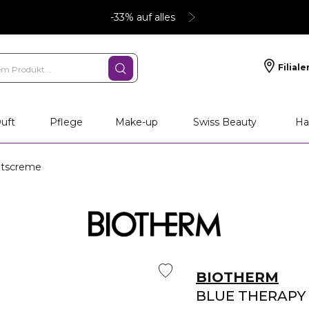
-33% auf alles
Filiale
uft
Pflege
Make-up
Swiss Beauty
Ha
htscreme
BIOTHERM
BLUE THERAPY