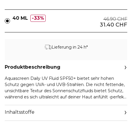
40 ML
33%
46.90 CHF
31.40 CHF
Lieferung in 24 h*
Produktbeschreibung
Aquascreen Daily UV Fluid SPF50+ bietet sehr hohen
Schutz gegen UVA- und UVB-Strahlen. Die nicht fettende,
unsichtbare Textur des Sonnenschutzfluids bietet Schutz,
während es sich ultraleicht auf deiner Haut anfühlt -perfekt
für deinen aktiven Lebensstil.* Das Sonnenschutzfluid
kombiniert Peptide, Vitamin B3, Vitamin E und Biotech
Inhaltsstoffe
Plankton™ und ist besonders widerstandsfähig gegen
Schweiß und Reibung. Unsere Filtertechnologie bietet
UVA- und UVB-Schutz sowie ein angenehmes und fühlbar