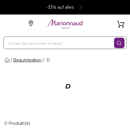
-33% auf alles
Beautylexikon
D
D
0 Angezeigte Produkte
0 Produkt(e)