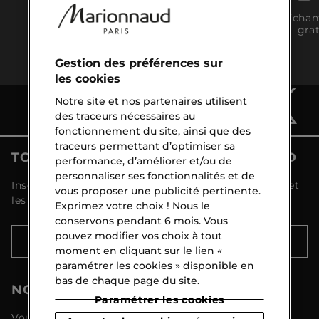
Click &
Livraison
Échan
Collect
gratuite dès
grat
gratuite
CHF 120
Gestion des préférences sur
les cookies
Notre site et nos partenaires utilisent
des traceurs nécessaires au
fonctionnement du site, ainsi que des
traceurs permettant d’optimiser sa
TOUTES LES ACTUALITÉS MARIONNAUD
performance, d’améliorer et/ou de
personnaliser ses fonctionnalités et de
Inscrivez-vous et découvrez toutes les nouveautés et
vous proposer une publicité pertinente.
les promotions !
Exprimez votre choix ! Nous le
conservons pendant 6 mois. Vous
pouvez modifier vos choix à tout
S'INSCRIRE
moment en cliquant sur le lien «
paramétrer les cookies » disponible en
bas de chaque page du site.
NOTRE SERVICE CLIENTÈLE
Paramétrer les cookies
Vous pouvez nous joindre du lundi au vendredi de