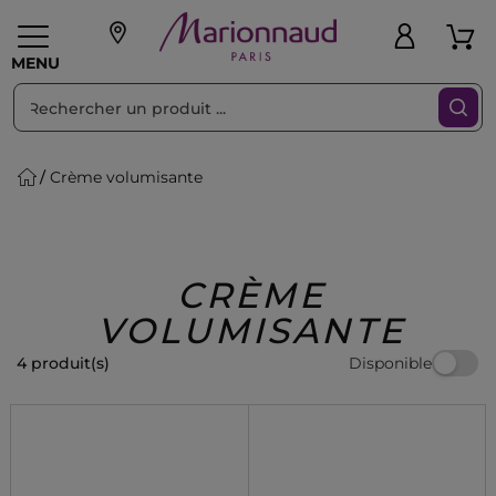
Trier par
Filtres
MENU
Crème volumisante
eaux personnalisés
SOINS
Maquillage
PARF
Swiss
llage
Cheveux
Hommes
Accessoires
Beauty
CRÈME
VOLUMISANTE
Disponible
4 produit(s)