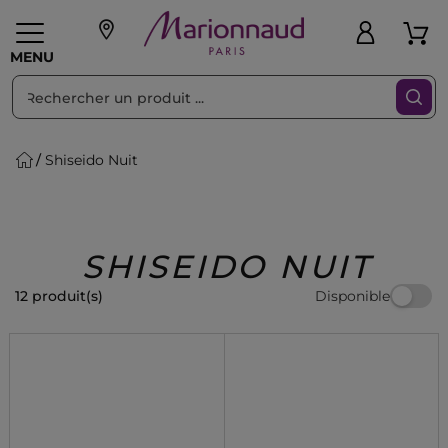
Trier par
Filtres
MENU
Shiseido Nuit
eaux personnalisés
SOINS
Maquillage
PARF
Swiss
llage
Cheveux
Hommes
Accessoires
Beauty
SHISEIDO NUIT
Disponible
12 produit(s)