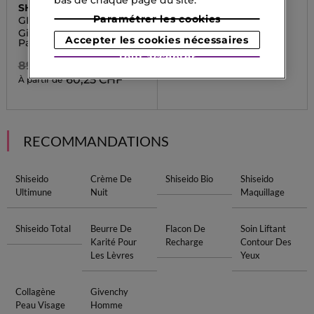
SHISEIDO
SENSAI
Paramétrer les cookies
GINZA NIGHT INTENSE
ULTIMATE THE MASK
Ginza Night Eau De
Masque pour le visage
Accepter les cookies nécessaires
Parfum Intense
599,00 CHF
Tout accepter
89,90 CHF
401,35 CHF
60,25 CHF
À partir de
RECOMMANDATIONS
Shiseido
Crème De
Shiseido Bio
Shiseido
Ultimune
Nuit
Maquillage
Shiseido Total
Beurre De
Flacon De
Soin Liftant
Karité Pour
Recharge
Contour Des
Les Lèvres
Yeux
Collagène
Givenchy
Peau Visage
Homme