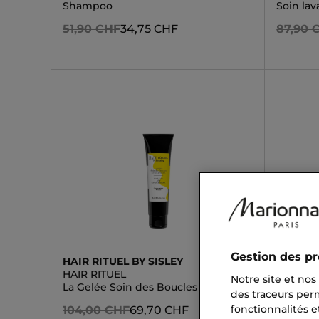
Shampoo
Soin lav
51,90 CHF
34,75 CHF
87,90 
Gestion des pr
HAIR RITUEL BY SISLEY
HAIR RI
HAIR RITUEL
HAIR RI
Notre site et nos
La Gelée Soin des Boucles
Soin coi
des traceurs per
chaleur
fonctionnalités e
104,00 CHF
69,70 CHF