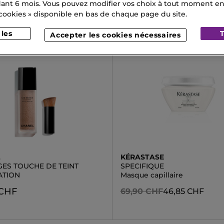
CHF
54,95 CHF
nt 6 mois. Vous pouvez modifier vos choix à tout moment en c
 cookies » disponible en bas de chaque page du site.
Accepter les cookies nécessaires
L
KÉRASTASE
GES TOUCHE DE TEINT
SPECIFIQUE
ATION
Masque capillaire
 CHF
69,90 CHF
46,85 CHF