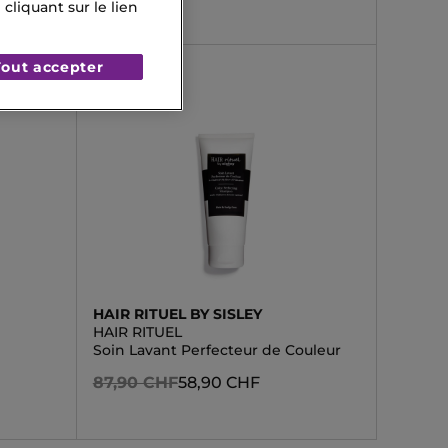
liquant sur le lien
Tout accepter
HAIR RITUEL BY SISLEY
HAIR RITUEL
Soin Lavant Perfecteur de Couleur
87,90 CHF
58,90 CHF