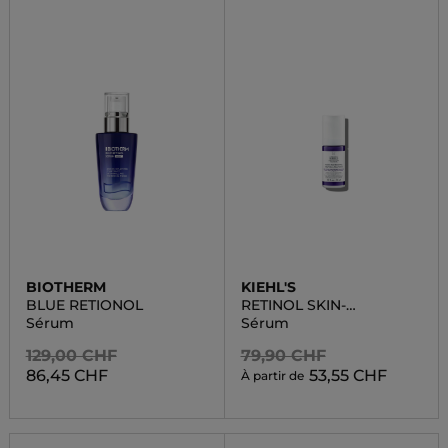
BIOTHERM
KIEHL'S
BLUE RETIONOL
RETINOL SKIN-
RENEWING DAILY
Sérum
Sérum
MICRO-DOSE
129,00 CHF
79,90 CHF
86,45 CHF
53,55 CHF
À partir de