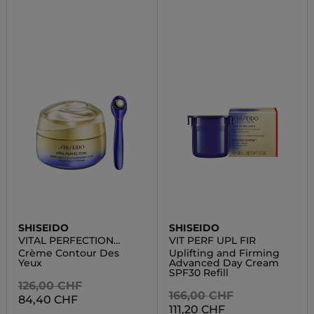
SHISEIDO
SHISEIDO
VITAL PERFECTION
VIT PERF UPL FIR
UPLIFTING AND FIRMING
Crème Contour Des
Uplifting and Firming
ADVANCED EYE CREAM
Yeux
Advanced Day Cream
SPF30 Refill
126,00 CHF
166,00 CHF
84,40 CHF
111,20 CHF