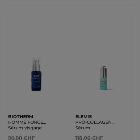
BIOTHERM
ELEMIS
HOMME FORCE
PRO-COLLAGEN
SUPREME BLUE SERUM
RENEVAL SERUM
Sérum visgage
Sérum
96,90 CHF
118,00 CHF