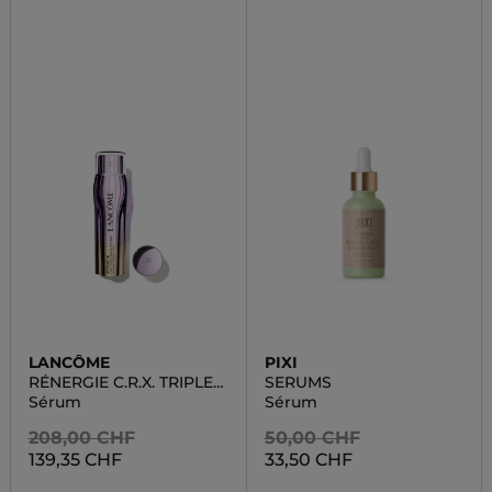
LANCÔME
PIXI
RÉNERGIE C.R.X. TRIPLE
SERUMS
SERUM RETINOL
Sérum
Sérum
208,00 CHF
50,00 CHF
139,35 CHF
33,50 CHF