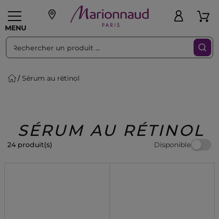
Trier par
Filtres
MENU
Sérum au rétinol
eaux personnalisés
SOINS
Maquillage
PARF
Swiss
llage
Cheveux
Hommes
Accessoires
Beauty
SÉRUM AU RÉTINOL
Disponible
24 produit(s)