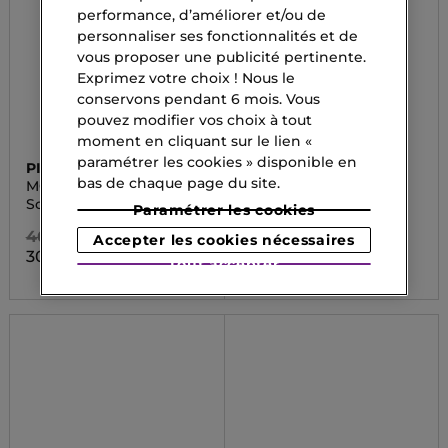
performance, d’améliorer et/ou de
personnaliser ses fonctionnalités et de
vous proposer une publicité pertinente.
Exprimez votre choix ! Nous le
conservons pendant 6 mois. Vous
pouvez modifier vos choix à tout
moment en cliquant sur le lien «
paramétrer les cookies » disponible en
PIXI
PIXI
bas de chaque page du site.
MOISTURIZER
TONIC
Soin hydratant
Lotion tonique
Paramétrer les cookies
46,00 CHF
34,00 CHF
Accepter les cookies nécessaires
30,80 CHF
22,80 CHF
Tout accepter