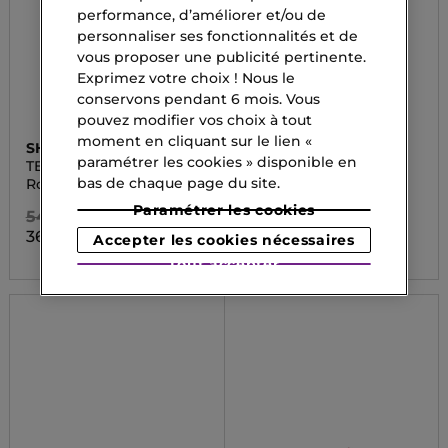
performance, d’améliorer et/ou de
personnaliser ses fonctionnalités et de
vous proposer une publicité pertinente.
Exprimez votre choix ! Nous le
conservons pendant 6 mois. Vous
pouvez modifier vos choix à tout
moment en cliquant sur le lien «
SHISEIDO
CLINIQUE
paramétrer les cookies » disponible en
TECHNOSATIN GEL
CL POP LONGW
LIPSTICK
bas de chaque page du site.
Rouge à lèvres
Longwear Lipstick
Paramétrer les cookies
54,90 CHF
38,90 CHF
36,80 CHF
26,05 CHF
Accepter les cookies nécessaires
Tout accepter