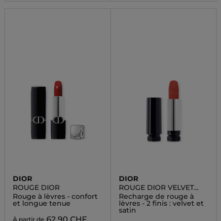
DIOR
DIOR
ROUGE DIOR
ROUGE DIOR VELVET
REFILL
Rouge à lèvres - confort
Recharge de rouge à
et longue tenue
lèvres - 2 finis : velvet et
satin
62,90 CHF
À partir de