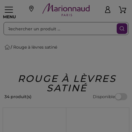
Trier par
Filtres
MENU
Rouge à lèvres satiné
eaux personnalisés
SOINS
Maquillage
PARF
Swiss
llage
Cheveux
Hommes
Accessoires
Beauty
ROUGE À LÈVRES
SATINÉ
Disponible
34 produit(s)