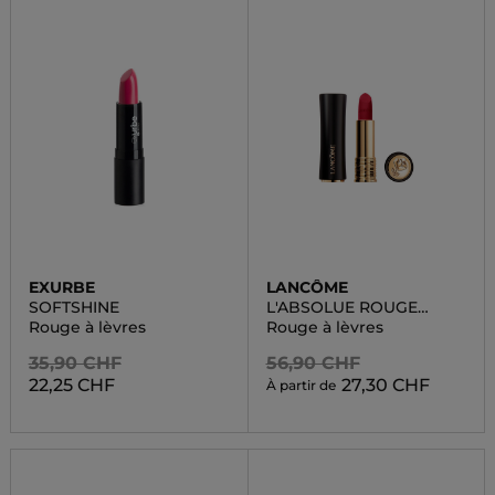
EXURBE
LANCÔME
SOFTSHINE
L'ABSOLUE ROUGE
DRAMA MATTE
Rouge à lèvres
Rouge à lèvres
35,90 CHF
56,90 CHF
22,25 CHF
27,30 CHF
À partir de