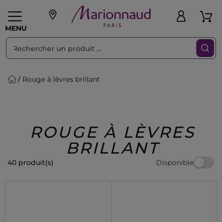
Trier par
Filtres
MENU
Rouge à lèvres brillant
eaux personnalisés
SOINS
Maquillage
PARF
Swiss
llage
Cheveux
Hommes
Accessoires
Beauty
ROUGE À LÈVRES
BRILLANT
Disponible
40 produit(s)