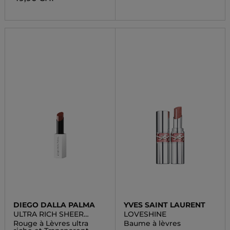
DIEGO DALLA PALMA
YVES SAINT LAURENT
ULTRA RICH SHEER
LOVESHINE
LIPSTICK
Rouge à Lèvres ultra
Baume à lèvres