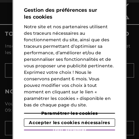
Gestion des préférences sur
les cookies
Notre site et nos partenaires utilisent
TOUTES LES ACTUALITÉS MARIONNAUD
des traceurs nécessaires au
fonctionnement du site, ainsi que des
Inscrivez-vous et découvrez toutes les nouveautés et
traceurs permettant d’optimiser sa
les promotions !
performance, d’améliorer et/ou de
personnaliser ses fonctionnalités et de
vous proposer une publicité pertinente.
S'INSCRIRE
Exprimez votre choix ! Nous le
conservons pendant 6 mois. Vous
pouvez modifier vos choix à tout
NOTRE SERVICE CLIENTÈLE
moment en cliquant sur le lien «
paramétrer les cookies » disponible en
Vous pouvez nous joindre du lundi au vendredi de
bas de chaque page du site.
09:00 à 18:00 au 044 8 267 267
Paramétrer les cookies
Accepter les cookies nécessaires
NOUS CONTACTER
Tout accepter