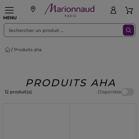
Trier par
Filtres
MENU
Produits aha
eaux personnalisés
SOINS
Maquillage
PARF
Swiss
llage
Cheveux
Hommes
Accessoires
Beauty
PRODUITS AHA
Disponible
12 produit(s)