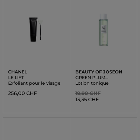
CHANEL
BEAUTY OF JOSEON
LE LIFT
GREEN PLUM
REFRESHING TONER
Exfoliant pour le visage
Lotion tonique
AHA + BHA
256,00 CHF
19,90 CHF
13,35 CHF