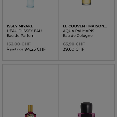
ISSEY MIYAKE
LE COUVENT MAISON
DE PARFUM
L'EAU D'ISSEY EAU
AQUA PALMARIS
ESSENTIELLE
Eau de Parfum
Eau de Cologne
152,00 CHF
63,90 CHF
94,25 CHF
39,60 CHF
À partir de