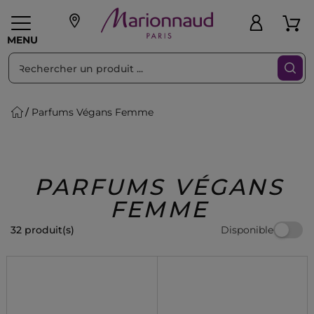
Trier par
Filtres
MENU
Parfums Végans Femme
eaux personnalisés
SOINS
Maquillage
PARF
Swiss
llage
Cheveux
Hommes
Accessoires
Beauty
PARFUMS VÉGANS
FEMME
Disponible
32 produit(s)