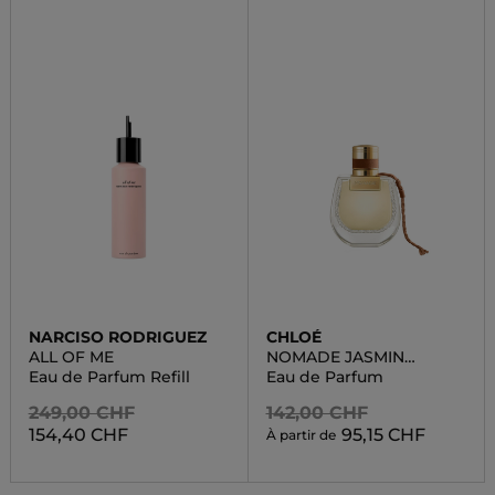
NARCISO RODRIGUEZ
CHLOÉ
ALL OF ME
NOMADE JASMIN
NATUREL INTENSE
Eau de Parfum Refill
Eau de Parfum
249,00 CHF
142,00 CHF
154,40 CHF
95,15 CHF
À partir de