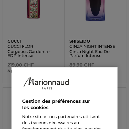
GUCCI
SHISEIDO
GUCCI FLOR
GINZA NIGHT INTENSE
Gorgeous Gardenia -
Ginza Night Eau De
EDP Intense
Parfum Intense
219,00 CHF
89,90 CHF
89,80 CHF
60,25 CHF
À partir de
À partir de
Gestion des préférences sur
les cookies
Notre site et nos partenaires utilisent
des traceurs nécessaires au
fonctionnement du site, ainsi que des