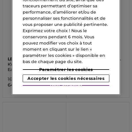
traceurs permettant d’optimiser sa
performance, d’améliorer et/ou de
personnaliser ses fonctionnalités et de
vous proposer une publicité pertinente.
Exprimez votre choix ! Nous le
conservons pendant 6 mois. Vous
pouvez modifier vos choix à tout
moment en cliquant sur le lien «
paramétrer les cookies » disponible en
LE COUVENT MAISON
LE COUVENT MAISON
bas de chaque page du site.
DE PARFUM
DE PARFUM
KYTHNOS
PORTO BELLO
Paramétrer les cookies
Eau de Parfum
Eau de parfum
Accepter les cookies nécessaires
104,00 CHF
104,00 CHF
64,50 CHF
64,50 CHF
Tout accepter
À partir de