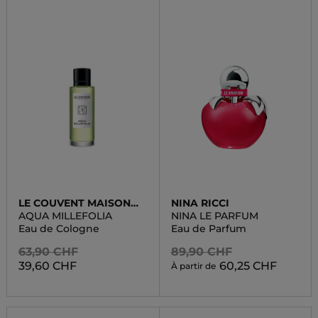
LE COUVENT MAISON
NINA RICCI
DE PARFUM
AQUA MILLEFOLIA
NINA LE PARFUM
Eau de Cologne
Eau de Parfum
63,90 CHF
89,90 CHF
39,60 CHF
60,25 CHF
À partir de