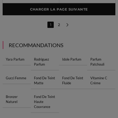
CHARGER LA PAGE SUIVANTE
1
2
RECOMMANDATIONS
Yara Parfum
Rodriguez
Idole Parfum
Parfum
Parfum
Patchouli
Gucci Femme
Fond De Teint
Fond De Teint
Vitamine C
Matte
Fluide
Crème
Bronzer
Fond De Teint
Naturel
Haute
Couvrance