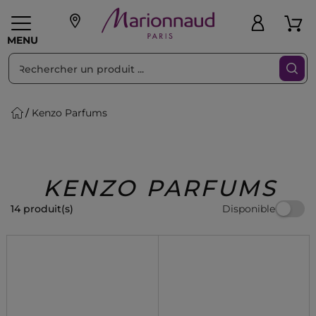
Trier par
Filtres
MENU
Kenzo Parfums
eaux personnalisés
SOINS
Maquillage
PARF
Swiss
llage
Cheveux
Hommes
Accessoires
Beauty
KENZO PARFUMS
Disponible
14 produit(s)