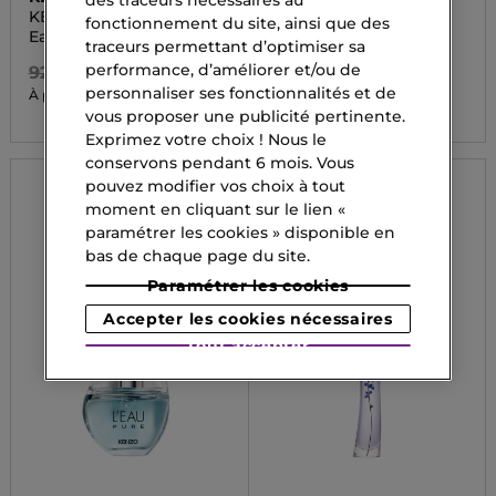
des traceurs nécessaires au
KENZO HOMME INDIGO
KEN HOMME INDIGO
fonctionnement du site, ainsi que des
EDP
Eau de Toilette Relift
Eau de Parfum
traceurs permettant d’optimiser sa
performance, d’améliorer et/ou de
92,90 CHF
169,00 CHF
personnaliser ses fonctionnalités et de
62,25 CHF
86,45 CHF
À partir de
À partir de
vous proposer une publicité pertinente.
Exprimez votre choix ! Nous le
conservons pendant 6 mois. Vous
pouvez modifier vos choix à tout
moment en cliquant sur le lien «
paramétrer les cookies » disponible en
bas de chaque page du site.
Paramétrer les cookies
Accepter les cookies nécessaires
Tout accepter