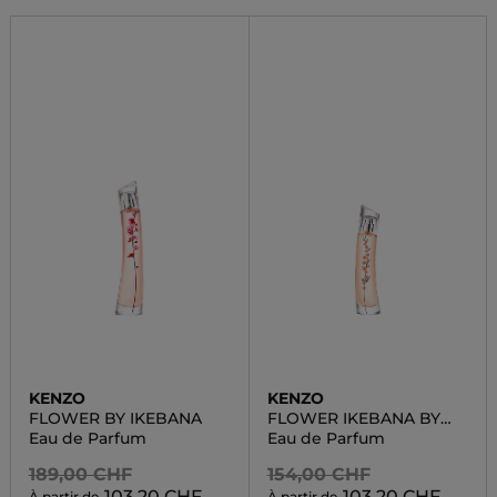
KENZO
KENZO
FLOWER BY IKEBANA
FLOWER IKEBANA BY
KENZO
Eau de Parfum
Eau de Parfum
189,00 CHF
154,00 CHF
103,20 CHF
103,20 CHF
À partir de
À partir de