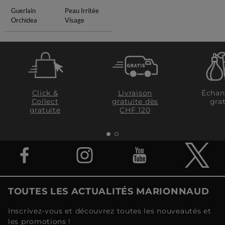
Guerlain
Peau Irritée
Orchidea
Visage
Click &
Livraison
Échan
Collect
gratuite dès
grat
gratuite
CHF 120
TOUTES LES ACTUALITÉS MARIONNAUD
Inscrivez-vous et découvrez toutes les nouveautés et
les promotions !