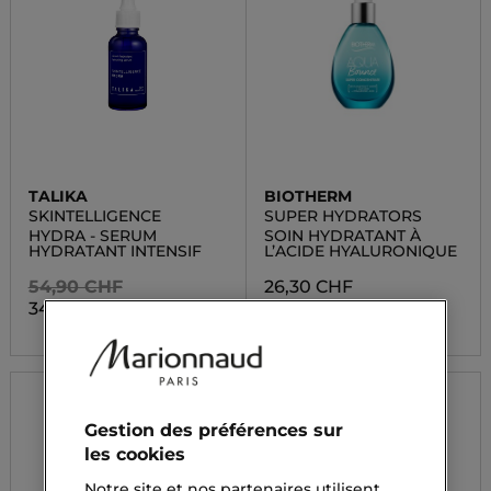
TALIKA
BIOTHERM
SKINTELLIGENCE
SUPER HYDRATORS
HYDRA - SERUM
SOIN HYDRATANT À
HYDRATANT INTENSIF
L’ACIDE HYALURONIQUE
54,90 CHF
26,30 CHF
34,05 CHF
Gestion des préférences sur
les cookies
Notre site et nos partenaires utilisent