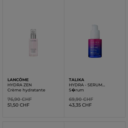
LANCÔME
TALIKA
HYDRA ZEN
HYDRA - SERUM
HYDRATANT INTENSIF
Crème hydratante
S�rum
76,90 CHF
69,90 CHF
51,50 CHF
43,35 CHF