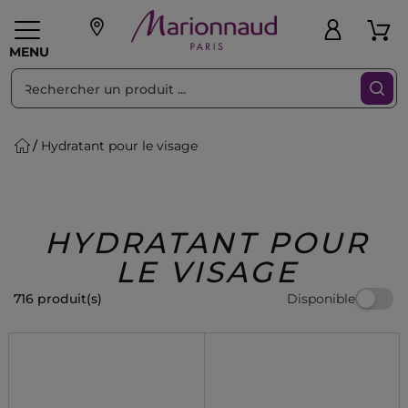
Trier par
Filtres
MENU
Hydratant pour le visage
eaux personnalisés
SOINS
Maquillage
PARF
Swiss
llage
Cheveux
Hommes
Accessoires
Beauty
HYDRATANT POUR
LE VISAGE
Disponible
716 produit(s)