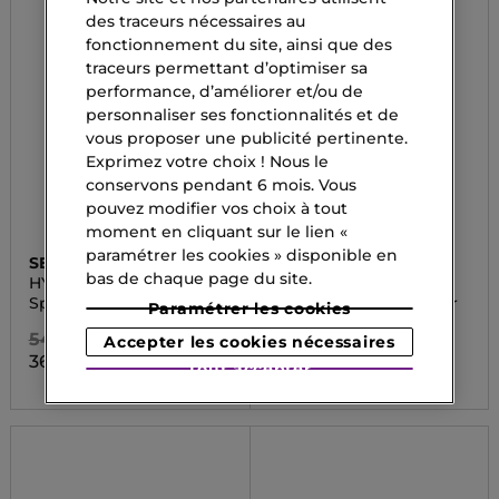
des traceurs nécessaires au
fonctionnement du site, ainsi que des
traceurs permettant d’optimiser sa
performance, d’améliorer et/ou de
personnaliser ses fonctionnalités et de
vous proposer une publicité pertinente.
Exprimez votre choix ! Nous le
conservons pendant 6 mois. Vous
pouvez modifier vos choix à tout
moment en cliquant sur le lien «
paramétrer les cookies » disponible en
SENSAI
KINGIRLS
bas de chaque page du site.
HYDRATING FIX MIST
KINGIRLS MASK
Spray fixateur
Hydrate-it Masque pour
Paramétrer les cookies
le visage
54,90 CHF
Accepter les cookies nécessaires
2,80 CHF
36,80 CHF
Tout accepter