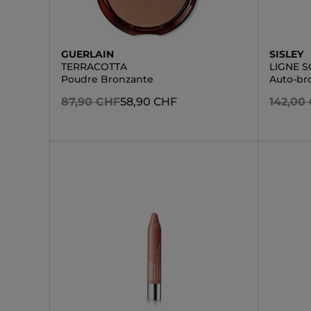
GUERLAIN
SISLEY
TERRACOTTA
LIGNE S
Poudre Bronzante
Auto-br
87,90 CHF
58,90 CHF
142,00