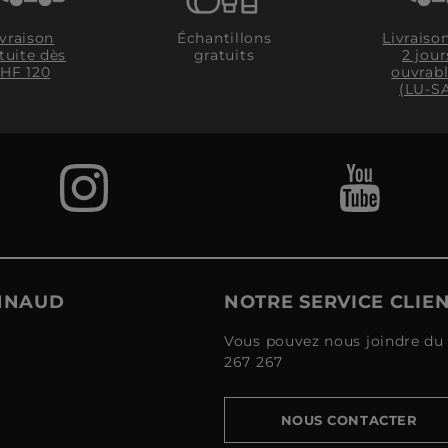
ivraison
Livraiso
Échantillons
tuite dès
2 jour
gratuits
HF 120
ouvrab
(LU-S
ONNAUD
NOTRE SERVICE CLIE
Vous pouvez nous joindre du 
267 267
NOUS CONTACTER