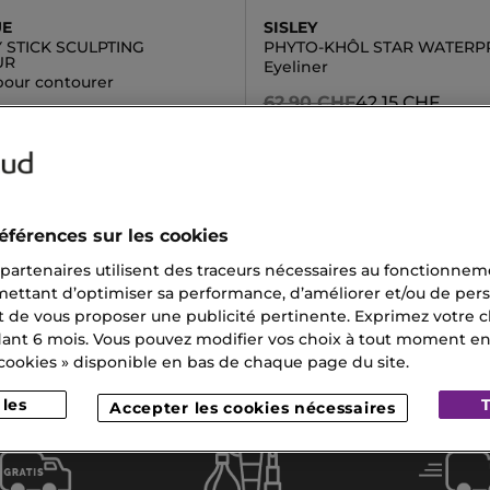
UE
SISLEY
 STICK SCULPTING
PHYTO-KHÔL STAR WATER
UR
Eyeliner
pour contourer
62,90 CHF
42,15 CHF
CHF
32,10 CHF
éférences sur les cookies
 partenaires utilisent des traceurs nécessaires au fonctionneme
 Liquide
Huile Pour Le Visage
mettant d’optimiser sa performance, d’améliorer et/ou de pers
t de vous proposer une publicité pertinente. Exprimez votre ch
ion Solaire Visage Et Corps
Maquillage Studio
nt 6 mois. Vous pouvez modifier vos choix à tout moment en c
 cookies » disponible en bas de chaque page du site.
es Causés Par Le Soleil
Accepter les cookies nécessaires