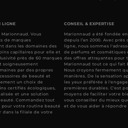
 LIGNE
CONSEIL & EXPERTISE
 Marionnaud. Vous
Marionnaud a été fondée en 
its de marques
depuis l’an 2000. Avec près
nt dans les domaines des
ligne, nous sommes l'adresse
ins capillaires pour elle et
de parfums et cosmétiques e
lusivité près de 60 marques
des offres attrayantes pour 
nt soigneusement
Marionnaud tout ce qui fait
omaines par des propres
Nous croyons fermement que 
cessoires de beauté et
manières. De la sensation a
lement un choix de
les yeux préférée à l'engag
ns certifiés écologiques,
premières durables. C'est p
alisée et une solution
moyens de faciliter votre bi
e beauté. Commandez tout
vous conseiller du mieux que
 pour votre routine beauté
et de vous aider à répondre 
 dans la filiale de votre