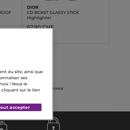
DIOR
PROOF
CD BCKST GLASSY STICK
Highlighter
62,90 CHF
nt du site, ainsi que
Huile Sèche
onnaliser ses
oix ! Nous le
Soin Capillaire Cheveux
liquant sur le lien
Tout accepter