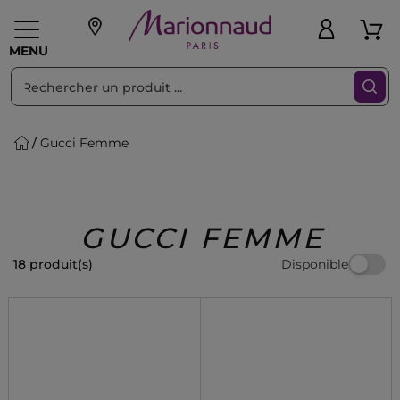
Trier par
Filtres
MENU
Gucci Femme
eaux personnalisés
SOINS
Maquillage
PARF
Swiss
llage
Cheveux
Hommes
Accessoires
Beauty
GUCCI FEMME
Disponible
18 produit(s)