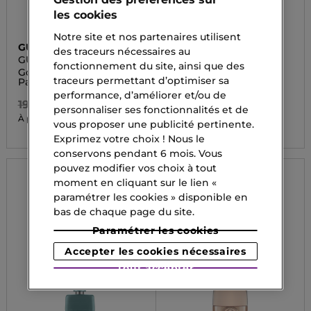
les cookies
Notre site et nos partenaires utilisent
GUCCI
GUCCI
des traceurs nécessaires au
GUCCI FLOR
GUILTY
fonctionnement du site, ainsi que des
Gorgeous Orchid Eau de
Eau de Parfum
traceurs permettant d’optimiser sa
Parfum
121,00 CHF
performance, d’améliorer et/ou de
192,00 CHF
81,05 CHF
personnaliser ses fonctionnalités et de
À partir de
79,05 CHF
À partir de
vous proposer une publicité pertinente.
Exprimez votre choix ! Nous le
conservons pendant 6 mois. Vous
pouvez modifier vos choix à tout
moment en cliquant sur le lien «
paramétrer les cookies » disponible en
bas de chaque page du site.
Paramétrer les cookies
Accepter les cookies nécessaires
Tout accepter