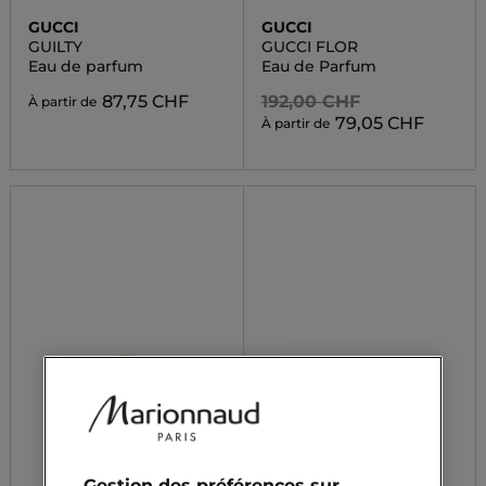
GUCCI
GUCCI
GUILTY
GUCCI FLOR
Eau de parfum
Eau de Parfum
87,75 CHF
192,00 CHF
À partir de
79,05 CHF
À partir de
Gestion des préférences sur