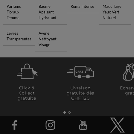
Parfums
Baume
Roma Intense
Maquillage
Floraux
Apaisant
Yeux Vert
Femme
Hydratant
Naturel
Lèvres
Avène
Transparentes
Nettoyant
Visage
Click &
Livraison
Échan
Collect
gratuite dès
grat
gratuite
CHF 120