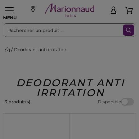
Trier par
Filtres
MENU
Deodorant anti irritation
eaux personnalisés
SOINS
Maquillage
PARF
Swiss
llage
Cheveux
Hommes
Accessoires
Beauty
DEODORANT ANTI
IRRITATION
Disponible
3 produit(s)