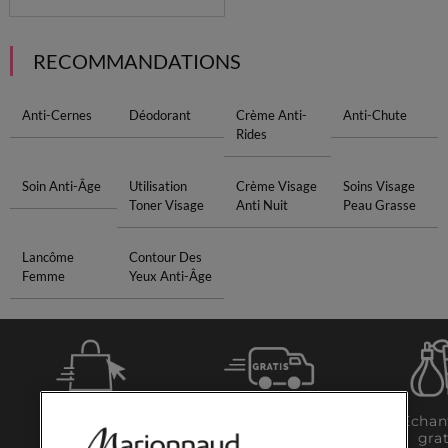
RECOMMANDATIONS
Anti-Cernes
Déodorant
Crème Anti-
Anti-Chute
Rides
Soin Anti-Âge
Utilisation
Crème Visage
Soins Visage
Toner Visage
Anti Nuit
Peau Grasse
Lancôme
Contour Des
Femme
Yeux Anti-Âge
Click &
Livraison
Échan
Collect
gratuite dès
grat