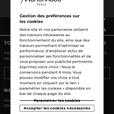
gratuite
CHF 120
Gestion des préférences sur
les cookies
Notre site et nos partenaires utilisent
des traceurs nécessaires au
fonctionnement du site, ainsi que des
TOUTES LES ACTUALITÉS MARIONNAUD
traceurs permettant d’optimiser sa
performance, d’améliorer et/ou de
Inscrivez-vous et découvrez toutes les nouveautés et
personnaliser ses fonctionnalités et de
les promotions !
vous proposer une publicité pertinente.
Exprimez votre choix ! Nous le
conservons pendant 6 mois. Vous
S'INSCRIRE
pouvez modifier vos choix à tout
moment en cliquant sur le lien «
paramétrer les cookies » disponible en
NOTRE SERVICE CLIENTÈLE
bas de chaque page du site.
Vous pouvez nous joindre du lundi au vendredi de
Paramétrer les cookies
09:00 à 18:00 au 044 8 267 267
Accepter les cookies nécessaires