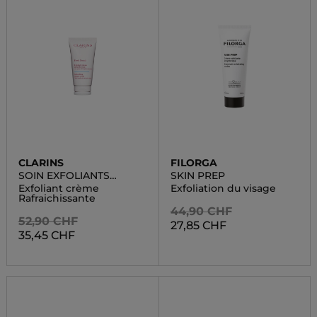
CLARINS
FILORGA
SOIN EXFOLIANTS
SKIN PREP
VISAGE
Exfoliant crème
Exfoliation du visage
Rafraichissante
44,90 CHF
52,90 CHF
27,85 CHF
35,45 CHF