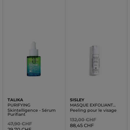
TALIKA
SISLEY
PURIFYING
MASQUE EXFOLIANT
ENZYMATIQUE
Skintelligence - Sérum
Peeling pour le visage
Purifiant
132,00 CHF
47,90 CHF
88,45 CHF
29,70 CHF