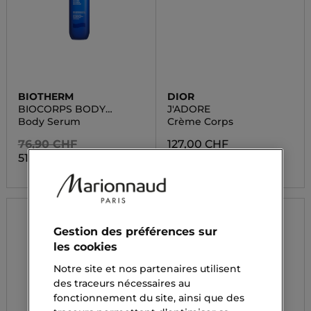
BIOTHERM
DIOR
BIOCORPS BODY
J'ADORE
SERUM
Body Serum
Crème Corps
76,90 CHF
127,00 CHF
51,50 CHF
Gestion des préférences sur
les cookies
Notre site et nos partenaires utilisent
des traceurs nécessaires au
fonctionnement du site, ainsi que des