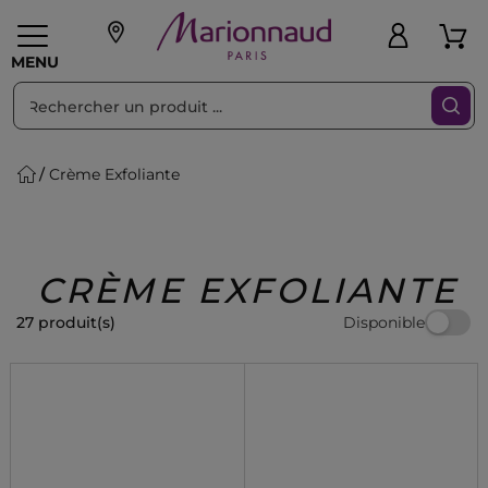
Trier par
Filtres
MENU
Crème Exfoliante
eaux personnalisés
SOINS
Maquillage
PARF
Swiss
llage
Cheveux
Hommes
Accessoires
Beauty
CRÈME EXFOLIANTE
Disponible
27 produit(s)