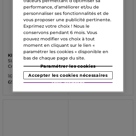
traceurs permettant d’optimiser sa
performance, d’améliorer et/ou de
personnaliser ses fonctionnalités et de
vous proposer une publicité pertinente.
Exprimez votre choix ! Nous le
conservons pendant 6 mois. Vous
pouvez modifier vos choix à tout
moment en cliquant sur le lien «
paramétrer les cookies » disponible en
KIEHL'S
VANESSIUM SUNCARE
bas de chaque page du site.
SUPER MULTI-
SKIN SUN
CORRECTIVE
Crème
Autobronzant
Paramétrer les cookies
Accepter les cookies nécessaires
104,00 CHF
18,80 CHF
69,70 CHF
Tout accepter