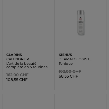
CLARINS
KIEHL'S
CALENDRIER
DERMATOLOGIST
SOLUTIONS CLEANS
L’art de la beauté
Tonique
complète en 5 routines
102,00 CHF
162,00 CHF
68,35 CHF
108,55 CHF