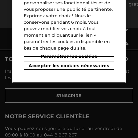
personnaliser ses fonctionnalités et de
Collect
gratuite dès
grat
vous proposer une publicité pertinente.
gratuite
CHF 120
Exprimez votre choix ! Nous le
conservons pendant 6 mois. Vous
pouvez modifier vos choix à tout
moment en cliquant sur le lien «
paramétrer les cookies » disponible en
bas de chaque page du site.
Paramétrer les cookies
TOUTES LES ACTUALITÉS MARIONNAUD
Accepter les cookies nécessaires
Inscrivez-vous et découvrez toutes les nouveautés et
Tout accepter
les promotions !
S'INSCRIRE
NOTRE SERVICE CLIENTÈLE
Vous pouvez nous joindre du lundi au vendredi de
09:00 à 18:00 au 044 8 267 267