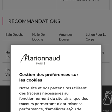
RECOMMANDATIONS
Bain Douche
Huile De
Amandes
Lotion Pour Le
Douche
Douces
Corps
Huile Sèche
Cuir Chevelu
Huile De
Libre Eau De
Corps
Abîmé
Parfum Vanille
Parfum
Points Noirs
Parfum
Gestion des préférences sur
Visage
Oriental
les cookies
Notre site et nos partenaires utilisent
des traceurs nécessaires au
fonctionnement du site, ainsi que des
traceurs permettant d’optimiser sa
performance, d’améliorer et/ou de
Click &
Livraison
Échan