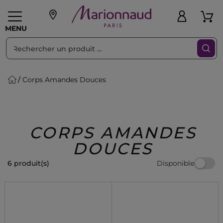
Trier par
Filtres
MENU
Corps Amandes Douces
eaux personnalisés
SOINS
Maquillage
PARF
Swiss
llage
Cheveux
Hommes
Accessoires
Beauty
CORPS AMANDES
DOUCES
Disponible
6 produit(s)