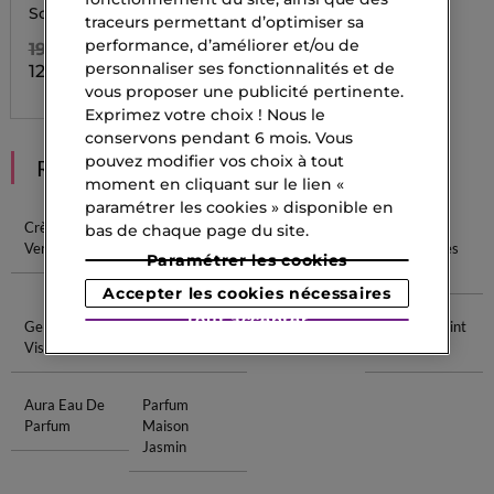
SKINMUNITY
Soins du visage
traceurs permettant d’optimiser sa
performance, d’améliorer et/ou de
194,00 CHF
personnaliser ses fonctionnalités et de
120,30 CHF
vous proposer une publicité pertinente.
Exprimez votre choix ! Nous le
conservons pendant 6 mois. Vous
pouvez modifier vos choix à tout
RECOMMANDATIONS
moment en cliquant sur le lien «
paramétrer les cookies » disponible en
Crème Aloe
Vernis
Vernis Blanc
Sérum
bas de chaque page du site.
Vera
Transparent
Contour Des
Paramétrer les cookies
Yeux
Accepter les cookies nécessaires
Tout accepter
Gel Aloe Vera
Rodriguez
Démaquillage
Fond De Teint
Visage
Intense
Mousse
Aura Eau De
Parfum
Parfum
Maison
Jasmin