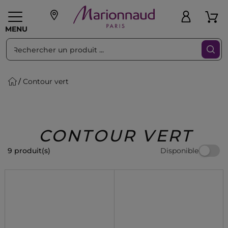
Trier par
Filtres
MENU
Contour vert
eaux personnalisés
SOINS
Maquillage
PARF
Swiss
llage
Cheveux
Hommes
Accessoires
Beauty
CONTOUR VERT
Disponible
9 produit(s)