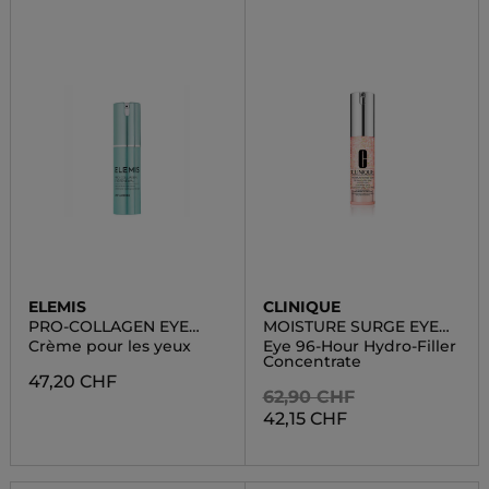
ELEMIS
CLINIQUE
PRO-COLLAGEN EYE
MOISTURE SURGE EYE
RENEWAL
96-HOUR HYDRO-FILLER
Crème pour les yeux
Eye 96-Hour Hydro-Filler
CONCENTRATE
Concentrate
47,20 CHF
62,90 CHF
42,15 CHF