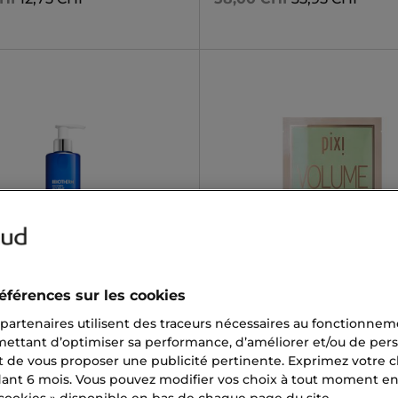
ERM
PIXI
éférences sur les cookies
PS BODY SERUM
MASK & SCRUBS
erum
Masque
 partenaires utilisent des traceurs nécessaires au fonctionneme
mettant d’optimiser sa performance, d’améliorer et/ou de pers
CHF
51,50 CHF
19,00 CHF
12,75 CHF
t de vous proposer une publicité pertinente. Exprimez votre ch
nt 6 mois. Vous pouvez modifier vos choix à tout moment en c
 cookies » disponible en bas de chaque page du site.