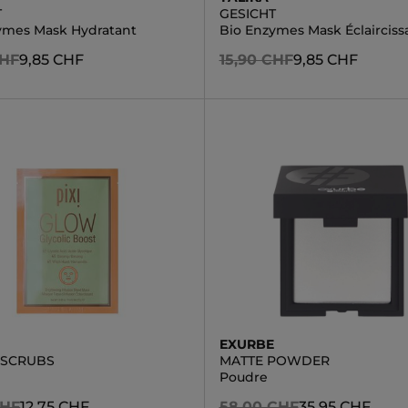
T
GESICHT
ymes Mask Hydratant
Bio Enzymes Mask Éclairciss
CHF
9,85 CHF
15,90 CHF
9,85 CHF
EXURBE
 SCRUBS
MATTE POWDER
Poudre
CHF
12,75 CHF
58,00 CHF
35,95 CHF