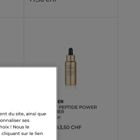
ESTÉE LAUDER
EL FUTURIST PEPTIDE POWER
SERUM PRIMER
nt du site, ainsi que
Serum Primer
onnaliser ses
oix ! Nous le
64,90 CHF
43,50 CHF
liquant sur le lien