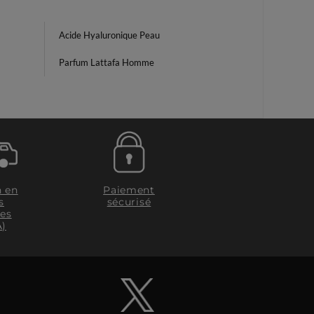
Acide Hyaluronique Peau
Parfum Lattafa Homme
n en
Paiement
s
sécurisé
les
A)