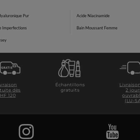
Hyaluronique Pur
Acide Niacinamide
e Imperfections
Bain Moussant Femme
ssey
ivraison
Livraiso
Échantillons
tuite dès
2 jour
gratuits
HF 120
ouvrab
(LU-S