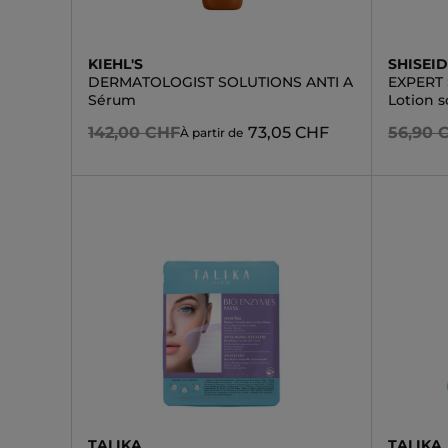
KIEHL'S
SHISEI
DERMATOLOGIST SOLUTIONS ANTI A
EXPERT
Sérum
Lotion s
142,00 CHF
73,05 CHF
56,90 
À partir de
TALIKA
TALIKA