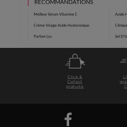
RECOMMANDATIONS
Meilleur Sérum Vitamine C
Acide 
Crème Visage Acide Hyaluronique
Cliniqu
Parfum Lys
Sel D'I
Click &
L
Collect
gra
gratuite
C