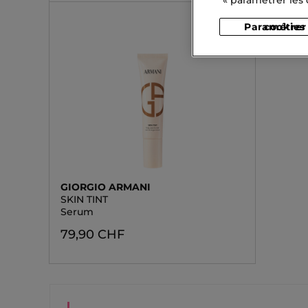
Paramétrer les cookies
GIORGIO ARMANI
SKIN TINT
Serum
79,90 CHF