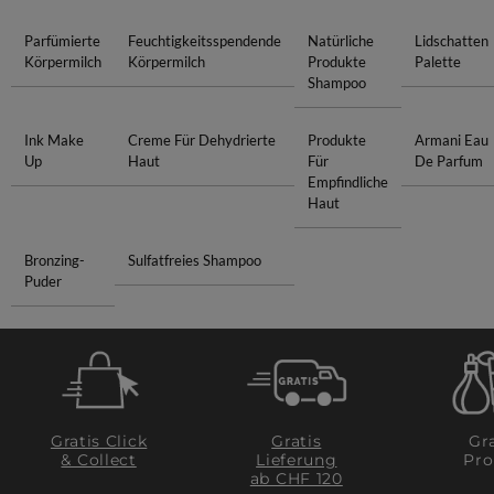
Parfümierte
Feuchtigkeitsspendende
Natürliche
Lidschatten
Körpermilch
Körpermilch
Produkte
Palette
Shampoo
Ink Make
Creme Für Dehydrierte
Produkte
Armani Eau
Up
Haut
Für
De Parfum
Empfindliche
Haut
Bronzing-
Sulfatfreies Shampoo
Puder
Gratis Click
Gratis
Gra
& Collect
Lieferung
Pro
ab CHF 120