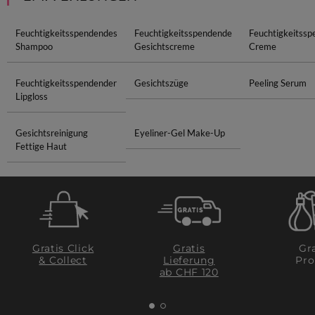
Feuchtigkeitsspendendes
Feuchtigkeitsspendende
Feuchtigkeitss
Shampoo
Gesichtscreme
Creme
Feuchtigkeitsspendender
Gesichtszüge
Peeling Serum
Lipgloss
Gesichtsreinigung
Eyeliner-Gel Make-Up
Fettige Haut
Gratis Click
Gratis
Gra
& Collect
Lieferung
Pro
ab CHF 120