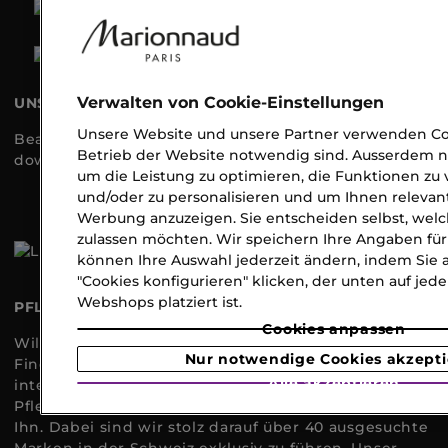
Verwalten von Cookie-Einstellungen
UNSERE APPS
Unsere Website und unsere Partner verwenden Coo
Beauty immer an Ihrer Seite, jetzt gratis
Betrieb der Website notwendig sind. Ausserdem n
downloaden!
um die Leistung zu optimieren, die Funktionen zu
und/oder zu personalisieren und um Ihnen relevan
Werbung anzuzeigen. Sie entscheiden selbst, welc
zulassen möchten. Wir speichern Ihre Angaben für
können Ihre Auswahl jederzeit ändern, indem Sie 
"Cookies konfigurieren" klicken, der unten auf jede
Webshops platziert ist.
PFLEGE, PARFUM & MAKE-UP ONLINE SHOPPEN
Cookies anpassen
Willkommen in der Beauty-Welt von Marionnaud.
Nur notwendige Cookies akzept
Finden Sie bei uns über 10.000 sofort lieferbare
Alle akzeptieren
internationale Markenprodukte aus den Bereichen
Pflege, Parfum, Make-up und Haarpflege für Sie und
Ihn. Dabei sind wir stolz darauf über 40 ausgesuchte