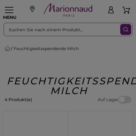
sortieren nach
MENU
Feuchtigkeitsspendende Milch
liche Geschenke
PFLEGE
Make-up
PARFUM
Swiss
Haare
Männer
Accessoires
Beauty
FEUCHTIGKEITSSPEN
MILCH
Auf Lager
4 Produkt(e)