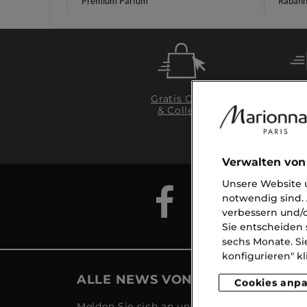
Premium Parfüm
Rabann
Gratis Click
& Collect
Li
ab
Verwalten von
Unsere Website u
notwendig sind. 
verbessern und/o
Sie entscheiden 
sechs Monate. Si
konfigurieren" kl
ALLE NEWS VON MARIONNAUD
Cookies anp
Melden Sie sich an und