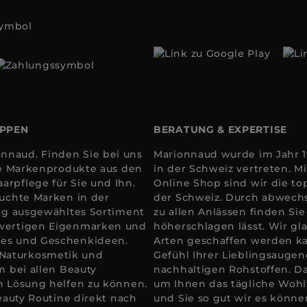
OPPEN
BERATUNG & EXPERTISE
nnaud. Finden Sie bei uns
Marionnaud wurde im Jahr 19
ale Markenprodukte aus den
in der Schweiz vertreten. 
arpflege für Sie und Ihn.
Online Shop sind wir die to
suchte Marken in der
der Schweiz. Durch abwechs
tig ausgewähltes Sortiment
zu allen Anlässen finden Si
hwertigen Eigenmarken und
höherschlagen lässt. Wir gla
res und Geschenkideen.
Arten geschaffen werden k
 Naturkosmetik und
Gefühl Ihrer Lieblingsaugen
m bei allen Beauty
nachhaltigen Rohstoffen. D
en Lösung helfen zu können.
um Ihnen das tägliche Wohlfü
Beauty Routine direkt nach
und Sie so gut wir es könne