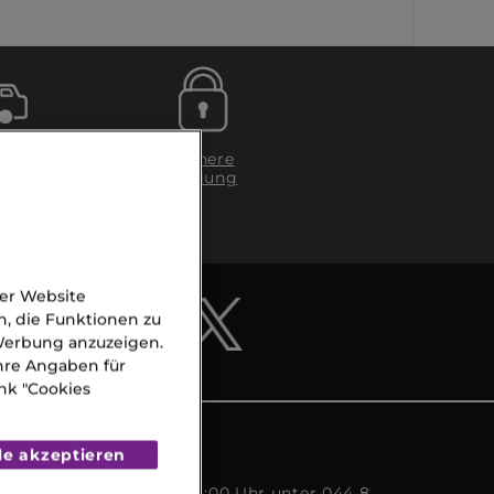
g in
Sichere
Zahlung
gen
A)
der Website
n, die Funktionen zu
 Werbung anzuzeigen.
Ihre Angaben für
nk "Cookies
CE
le akzeptieren
s Freitags von 09:00 - 18:00 Uhr unter 044 8