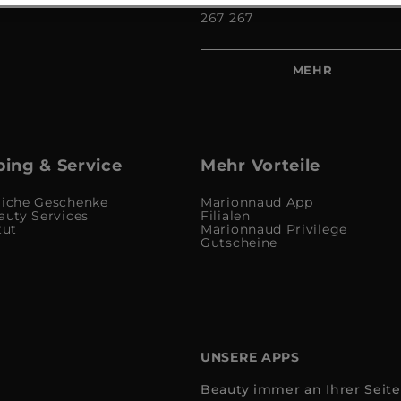
267 267
MEHR
ing & Service
Mehr Vorteile
liche Geschenke
Marionnaud App
auty Services
Filialen
tut
Marionnaud Privilege
Gutscheine
UNSERE APPS
Beauty immer an Ihrer Seite