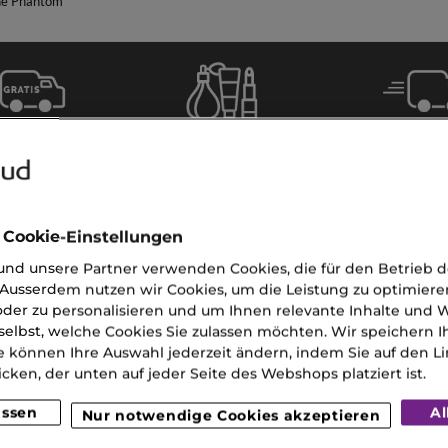
e Phantom
Gratis
Lieferun
Gratis
eferung
2
Proben
 CHF 120
Werkta
(MO-S
 Cookie-Einstellungen
nd unsere Partner verwenden Cookies, die für den Betrieb 
Ausserdem nutzen wir Cookies, um die Leistung zu optimiere
der zu personalisieren und um Ihnen relevante Inhalte und
selbst, welche Cookies Sie zulassen möchten. Wir speichern 
e können Ihre Auswahl jederzeit ändern, indem Sie auf den Li
icken, der unten auf jeder Seite des Webshops platziert ist.
UNSER KUNDENSERVI
assen
Al
Nur notwendige Cookies akzeptieren
Sie erreichen uns Montags bi