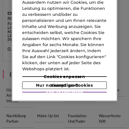
Ausserdem nutzen wir Cookies, um die
Leistung zu optimieren, die Funktionen
CHANEL
zu verbessern und/oder zu
ROUGE ALLURE
personalisieren und um Ihnen relevante
L'EXTRAIT
FARBINTENSIVER
Inhalte und Werbung anzuzeigen. Sie
LIPPENSTIFT
KONZENTRIERTE
entscheiden selbst, welche Cookies Sie
LEUCHTKRAFT UND
zulassen möchten. Wir speichern Ihre
PFLEGE. NACHFÜLLBAR
Angaben für sechs Monate. Sie können
0.00 CHF
Ihre Auswahl jederzeit ändern, indem
Sie auf den Link "Cookies konfigurieren"
klicken, der unten auf jeder Seite des
Webshops platziert ist.
EMPFEHLUNGEN
Cookies anpassen
Nur notwendige Cookies akzeptieren
Giorgio
Chloe Intense
Burberry
Noir Intense
Alle akzeptieren
Armani
Intense
Intense
Nachfüllung
Make-Up Set
Foundation
Wasserfester
Parfum
Und Puder
Stift