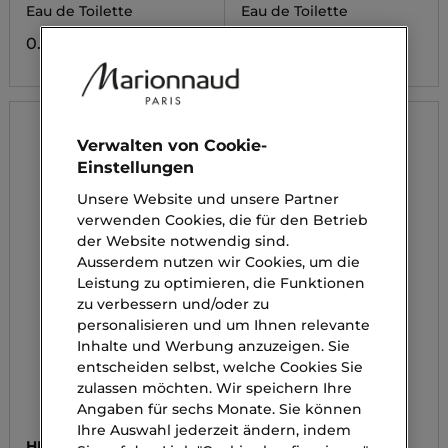
MONSIEUR LI
Eau de Toilette
Eau de Toilette
0.00 CHF
0.00 CHF
Verwalten von Cookie-
Einstellungen
Unsere Website und unsere Partner
verwenden Cookies, die für den Betrieb
der Website notwendig sind.
Ausserdem nutzen wir Cookies, um die
Leistung zu optimieren, die Funktionen
zu verbessern und/oder zu
personalisieren und um Ihnen relevante
Inhalte und Werbung anzuzeigen. Sie
entscheiden selbst, welche Cookies Sie
zulassen möchten. Wir speichern Ihre
Angaben für sechs Monate. Sie können
Ihre Auswahl jederzeit ändern, indem
HERMÈS
HERMÈS