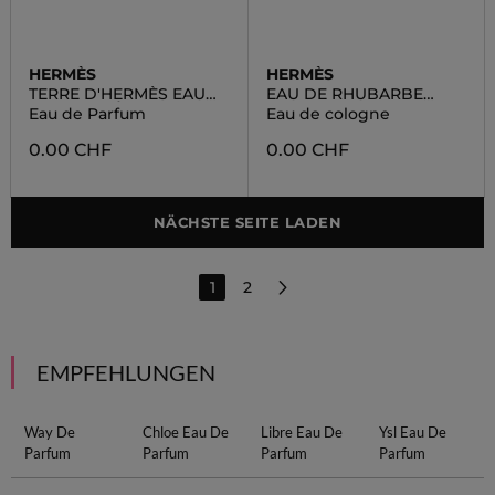
HERMÈS
HERMÈS
TERRE D'HERMÈS EAU
EAU DE RHUBARBE
INTENSE VÉTIVER
ECARLATE
Eau de Parfum
Eau de cologne
0.00 CHF
0.00 CHF
NÄCHSTE SEITE LADEN
1
2
EMPFEHLUNGEN
Way De
Chloe Eau De
Libre Eau De
Ysl Eau De
Parfum
Parfum
Parfum
Parfum