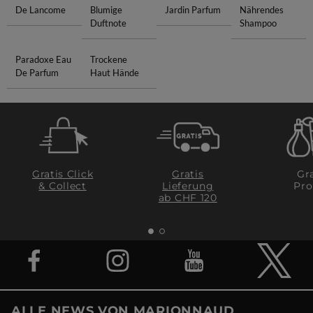
De Lancome
Blumige
Jardin Parfum
Nährendes
Duftnote
Shampoo
Paradoxe Eau
Trockene
De Parfum
Haut Hände
Gratis Click
Gratis
Gra
& Collect
Lieferung
Pro
ab CHF 120
ALLE NEWS VON MARIONNAUD