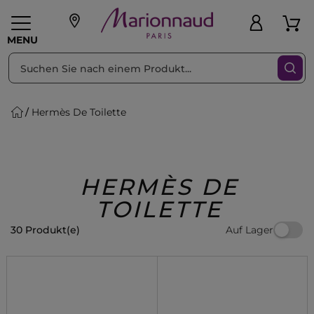
sortieren nach
Filter
MENU
Hermès De Toilette
liche Geschenke
PFLEGE
Make-up
PARFUM
Swiss
Haare
Männer
Accessoires
Beauty
HERMÈS DE
TOILETTE
Auf Lager
30 Produkt(e)