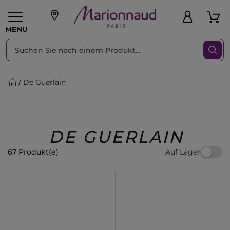
sortieren nach
Filter
MENU
De Guerlain
liche Geschenke
PFLEGE
Make-up
PARFUM
Swiss
Haare
Männer
Accessoires
Beauty
DE GUERLAIN
Auf Lager
67 Produkt(e)