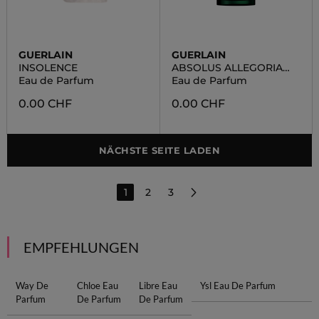
GUERLAIN
GUERLAIN
INSOLENCE
ABSOLUS ALLEGORIA
OUD ESSENTIEL
Eau de Parfum
Eau de Parfum
0.00 CHF
0.00 CHF
NÄCHSTE SEITE LADEN
1
2
3
EMPFEHLUNGEN
Way De
Chloe Eau
Libre Eau
Ysl Eau De Parfum
Parfum
De Parfum
De Parfum