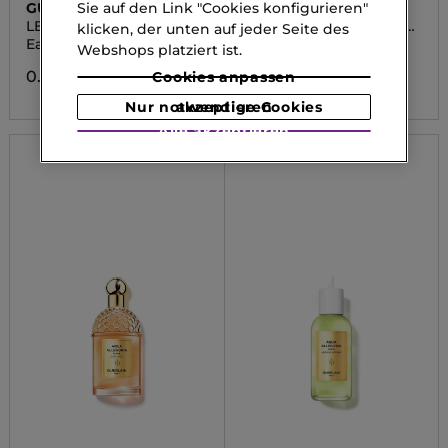
GUERLAIN
GUERLAIN
Sie auf den Link "Cookies konfigurieren"
LES MASCULINS
AQUA ALLEGORIA FORTE
klicken, der unten auf jeder Seite des
NEROLIA VETIVER
Eau de Parfum
Eau de Parfum
Webshops platziert ist.
0.00 CHF
0.00 CHF
Cookies anpassen
Nur notwendige Cookies akzeptieren
Alle akzeptieren