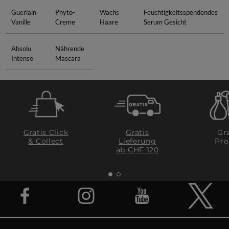
Guerlain
Phyto-
Wachs
Feuchtigkeitsspendendes
Vanille
Creme
Haare
Serum Gesicht
Absolu
Nährende
Intense
Mascara
Gratis Click
Gratis
Gra
& Collect
Lieferung
Pro
ab CHF 120