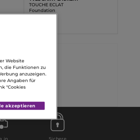
TOUCHE ECLAT
Foundation
0.00 CHF
der Website
n, die Funktionen zu
Gucci Parfum
 Werbung anzuzeigen.
Ihre Angaben für
Geschenk Set
nk "Cookies
le akzeptieren
g in
Sichere