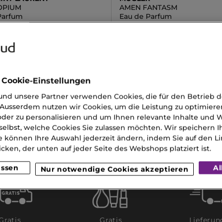
OPIUM
AMEN FANTASM
Parfum
Eau de Parfum
CHF
0.00 CHF
 Cookie-Einstellungen
nd unsere Partner verwenden Cookies, die für den Betrieb 
Ausserdem nutzen wir Cookies, um die Leistung zu optimiere
a Parfum
Parfum You
der zu personalisieren und um Ihnen relevante Inhalte und
selbst, welche Cookies Sie zulassen möchten. Wir speichern 
iche Lange Wimpern
Mono Lidschatten
e können Ihre Auswahl jederzeit ändern, indem Sie auf den Li
icken, der unten auf jeder Seite des Webshops platziert ist.
anser
assen
Al
Nur notwendige Cookies akzeptieren
Gratis
Lieferun
Gratis