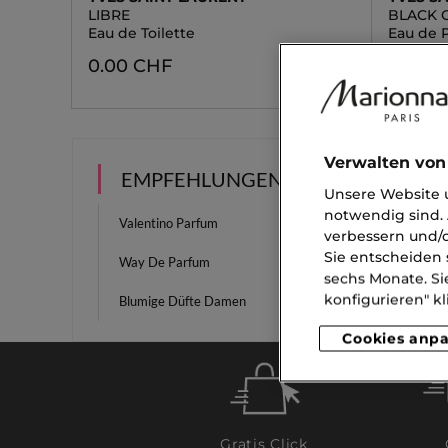
LIBRE
BLACK 
Eau de Toilette
Eau de 
0.00 CHF
0.00 
Verwalten von
EMPFEHLUNGEN
Unsere Website u
notwendig sind. 
Valentino Parfum
Lattaf
verbessern und/o
Sie entscheiden 
Way De Parfum
Natürl
sechs Monate. Si
konfigurieren" kl
Blumige Düfte Damen
Oil Cle
Cookies anp
Gratis Click