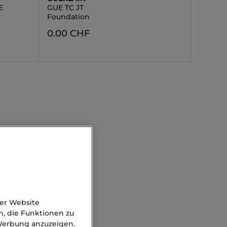
E
GUE TC JT
Foundation
0.00 CHF
der Website
n, die Funktionen zu
 Werbung anzuzeigen.