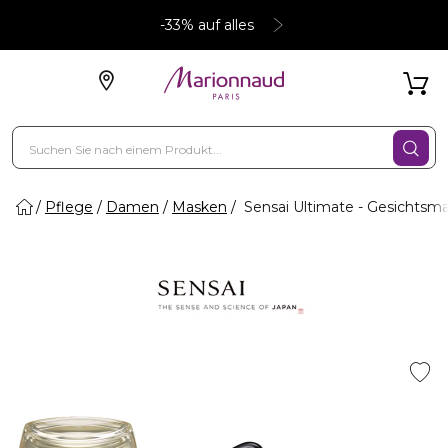
-33% auf alles
Pflege
Damen
Masken
Sensai Ultimate - Gesichtsm