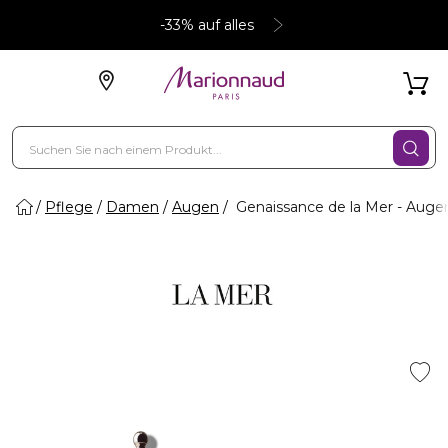
-33% auf alles
Pflege
Damen
Augen
Genaissance de la Mer - Aug