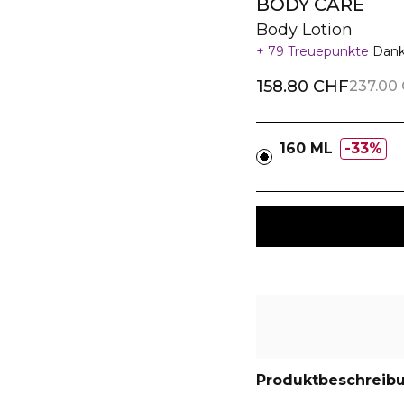
BODY CARE
Body Lotion
79 Treuepunkte
Dank
158.80 CHF
237.00
160 ML
33%
Produktbeschreib