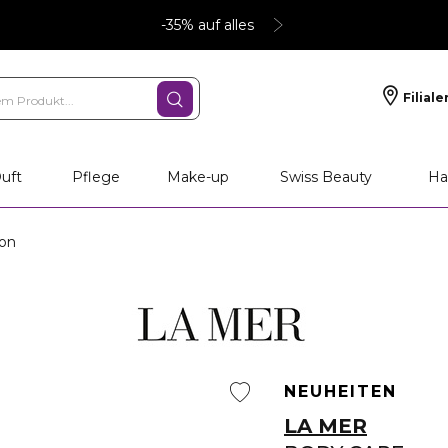
-35% auf alles
Filiale
uft
Pflege
Make-up
Swiss Beauty
Ha
ion
NEUHEITEN
LA MER