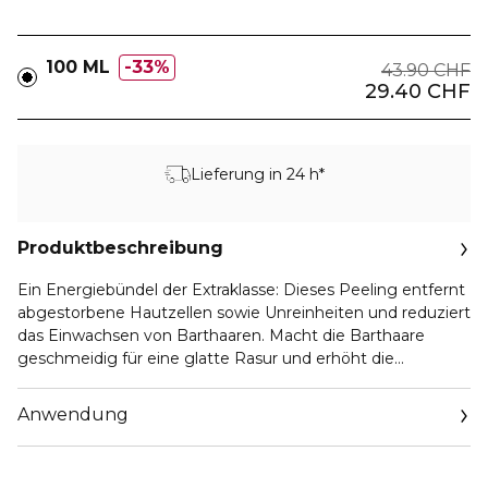
100 ML
33%
43.90 CHF
29.40 CHF
Lieferung in 24 h*
Produktbeschreibung
Ein Energiebündel der Extraklasse: Dieses Peeling entfernt
abgestorbene Hautzellen sowie Unreinheiten und reduziert
das Einwachsen von Barthaaren. Macht die Barthaare
geschmeidig für eine glatte Rasur und erhöht die
Widerstandskraft gegen umweltbedingte Schäden.
Anwendung
Das Gesicht etwas anfeuchten und mit der Peeling-Creme
in kreisenden Bewegungen (von unten nach oben und von