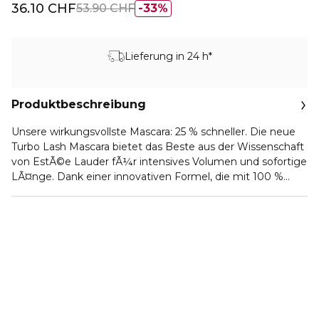
36.10 CHF
53.90 CHF
33%
Lieferung in 24 h*
Produktbeschreibung
Unsere wirkungsvollste Mascara: 25 % schneller. Die neue
Turbo Lash Mascara bietet das Beste aus der Wissenschaft
von EstÃ©e Lauder fÃ¼r intensives Volumen und sofortige
LÃ¤nge. Dank einer innovativen Formel, die mit 100 %
natÃ¼rlichen* Marajuca-, Argan- und RizinusÃ¶len
angereichert ist, werden die Wimpern geschÃ¼tzt und
gestÃ¤rkt. Tag fÃ¼r Tag erscheinen sie krÃ¤ftiger und
dicker. Mit der neuen exklusiven Turbo Lash BÃ¼rste
kÃ¶nnen Sie die richtige Menge des Produkts auftragen.
Es besteht aus Silikon-Mikrokugeln und hat eine sofortige
Wirkung auf die Augen. AUSSERGEWÃ–HNLICHER 12-
STUNDEN-HALTâ€¢ 12 Stunden LÃ¤nge, Volumen und
Form â€“ unsere beste Mascara fÃ¼r LÃ¤nge +