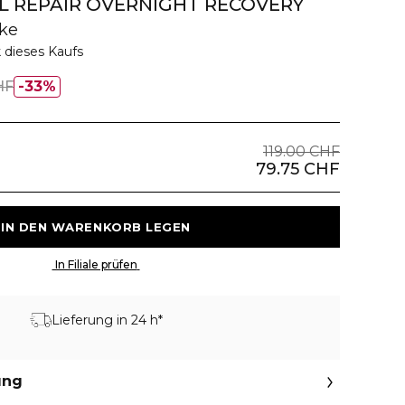
L REPAIR OVERNIGHT RECOVERY
ke
 dieses Kaufs
HF
33%
119.00 CHF
79.75 CHF
 IN DEN WARENKORB LEGEN 
 In Filiale prüfen 
Lieferung in 24 h*
ung