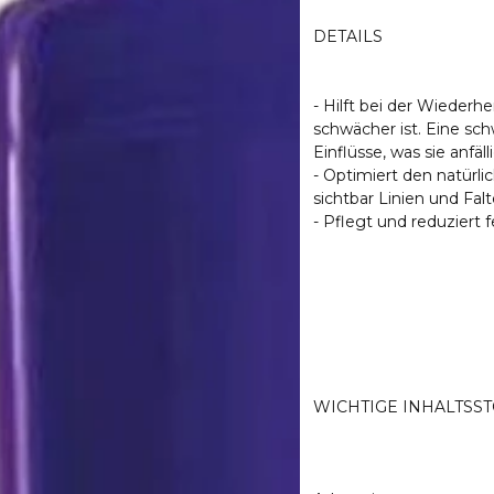
DETAILS
- Hilft bei der Wiederh
schwächer ist. Eine sch
Einflüsse, was sie anfäl
- Optimiert den natürli
sichtbar Linien und Fa
- Pflegt und reduziert 
WICHTIGE INHALTSS