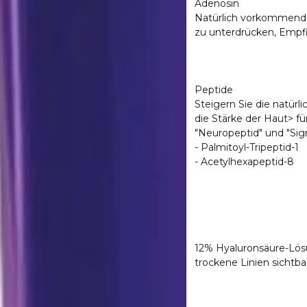
Adenosin
Natürlich vorkommendes 
zu unterdrücken, Empfi
Peptide
Steigern Sie die natürl
die Stärke der Haut> fü
"Neuropeptid" und "Sig
- Palmitoyl-Tripeptid-1
-
Acetylhexapeptid-8
12% Hyaluronsäure-Lösu
trockene Linien sichtba