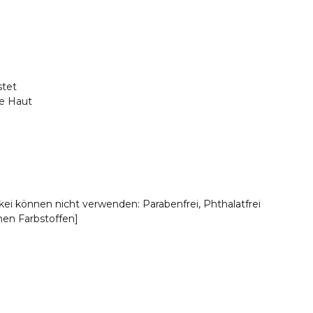
stet
che Haut
kei können nicht verwenden: Parabenfrei, Phthalatfrei
hen Farbstoffen]