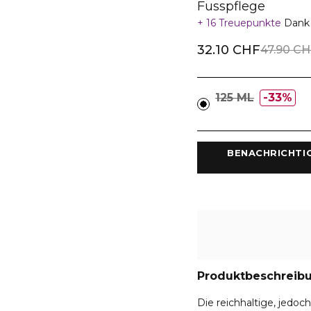
Fusspflege
16 Treuepunkte
Dank 
32.10 CHF
47.90 CH
125 ML
33%
 BENACHRICHTI
Produktbeschreib
Die reichhaltige, jedoch