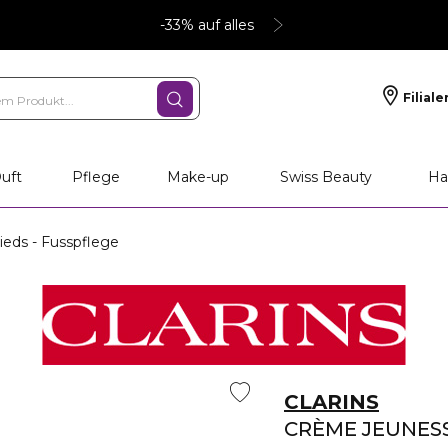
-33% auf alles
Filiale
uft
Pflege
Make-up
Swiss Beauty
Ha
eds - Fusspflege
CLARINS
CRÈME JEUNESS