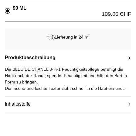
90 ML
109.00 CHF
Lieferung in 24 h*
Produktbeschreibung
Die BLEU DE CHANEL 3-in-1 Feuchtigkeitspflege beruhigt die
Haut nach der Rasur, spendet Feuchtigkeit und hilft, den Bart in
Form zu bringen.
Die frische und leichte Textur zieht schnell in die Haut ein und
klebt nicht. Nach der Rasur sorgt sie sofort für ein angenehmes,
beruhigtes Gefühl. Die Haut ist mit Feuchtigkeit versorgt, auch
Inhaltsstoffe
unter dem Bart. Auf die Barthaare aufgetragen, schenkt die
Pflege dem Bart Geschmeidigkeit, glättet und bändigt ihn.
Sie ist dezent mit dem holzig-aromatischen Akkord von BLEU DE
CHANEL parfümiert und eignet sich für alle Hauttypen, auch für