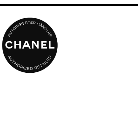
sensible Haut, sowie für jeden Stil – Vollbart, 3-Tage-Bart oder
glatt rasiert.
Die BLEU DE CHANEL 3-in-1 Feuchtigkeitspflege auf die saubere
und trockene Haut auftragen oder nach der Rasur anwenden, um
die Haut zu beruhigen, sie mit Feuchtigkeit zu versorgen und den
Bart geschmeidiger zu machen und in Form zu bringen.