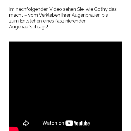
Im nachfolgenden Video sehen Sie, wie Gothy das
macht – vom Verkleben ihrer Augenbrauen bis
zum
Entstehen
eines
faszinierenden
Augenaufschlags!