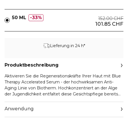
50 ML
33%
152.00 CHF
101.85 CHF
Lieferung in 24 h*
Produktbeschreibung
Aktivieren Sie die Regenerationskräfte Ihrer Haut mit Blue
Therapy Accelerated Serum - der hochwirksamen Anti-
Aging Linie von Biotherm. Hochkonzentriert an der Alge
der Jugendlichkeit entfaltet diese Gesichtspflege bereits
bei der ersten Anwendung ihre intensiv regenerierende
Wirkung auf die Zeichen vorzeitiger Hautalterung:
Anwendung
Gemilderte Falten, ein einheitlicheres Hautbild, festere
Gesichtskonturen sowie ein liftender Effekt - für eine
sichtbar glatte und verwandelte Haut. Zudem wirkt die