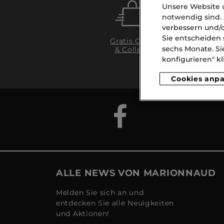
Unsere Website u
notwendig sind. 
verbessern und/o
Sie entscheiden 
Gratis Click
sechs Monate. Si
& Collect
Li
ab
konfigurieren" kl
Cookies anp
ALLE NEWS VON MARIONNAUD
Melden Sie sich an und
entdecken Sie alle Neuigkeiten
und Aktionen!