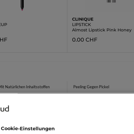
E
CLINIQUE
EUP
LIPSTICK
Almost Lipstick Pink Honey
CHF
0.00 CHF
it Natürlichen Inhaltsstoffen
Peeling Gegen Pickel
p Looks Einfach
Feuchtigkeitspflege Mit Hyalurons
e Für Intensive
igkeitsversorgung Gesicht
 Cookie-Einstellungen