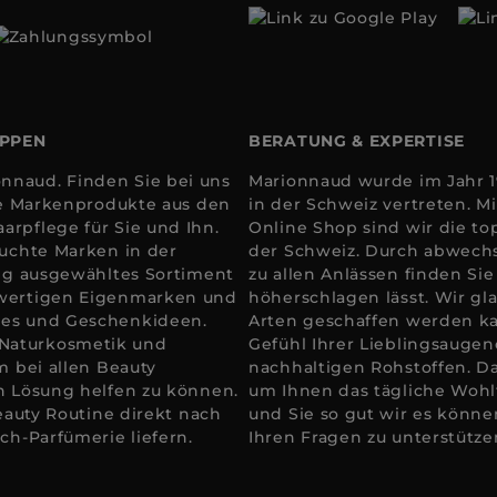
OPPEN
BERATUNG & EXPERTISE
nnaud. Finden Sie bei uns
Marionnaud wurde im Jahr 19
ale Markenprodukte aus den
in der Schweiz vertreten. 
arpflege für Sie und Ihn.
Online Shop sind wir die to
suchte Marken in der
der Schweiz. Durch abwechs
tig ausgewähltes Sortiment
zu allen Anlässen finden Si
hwertigen Eigenmarken und
höherschlagen lässt. Wir gla
res und Geschenkideen.
Arten geschaffen werden k
 Naturkosmetik und
Gefühl Ihrer Lieblingsaugen
m bei allen Beauty
nachhaltigen Rohstoffen. D
en Lösung helfen zu können.
um Ihnen das tägliche Wohlfü
Beauty Routine direkt nach
und Sie so gut wir es könne
ch-Parfümerie liefern.
Ihren Fragen zu unterstütze