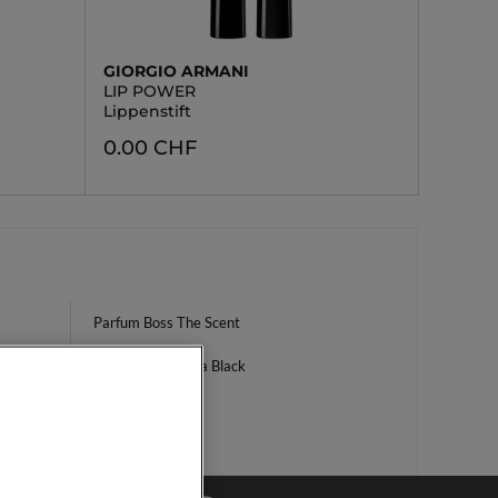
GIORGIO ARMANI
LIP POWER
Lippenstift
0.00 CHF
Parfum Boss The Scent
äure
Volumen Mascara Black