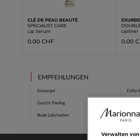
CLÉ DE PEAU BEAUTÉ
EXURB
SPECIALIST CARE
DOUBL
Lip Serum
Lipliner
0.00 CHF
0.00 
EMPFEHLUNGEN
Körpergel
Düfte M
Gesicht Peeling
Make U
Nude Lidschatten
Produkt
Feucht
Verwalten von