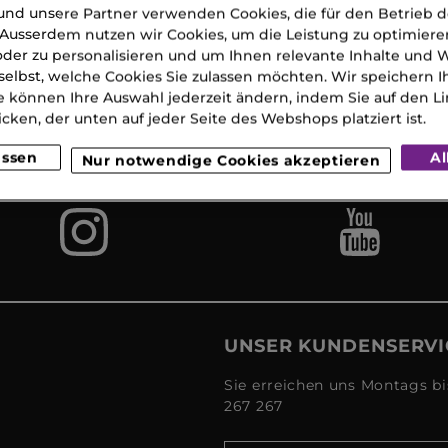
nd unsere Partner verwenden Cookies, die für den Betrieb 
Ausserdem nutzen wir Cookies, um die Leistung zu optimiere
der zu personalisieren und um Ihnen relevante Inhalte und
selbst, welche Cookies Sie zulassen möchten. Wir speichern 
Gratis
Lieferun
Gratis
e können Ihre Auswahl jederzeit ändern, indem Sie auf den Li
eferung
2
Proben
 CHF 120
Werkta
icken, der unten auf jeder Seite des Webshops platziert ist.
(MO-S
assen
Al
Nur notwendige Cookies akzeptieren
UNSER KUNDENSERVI
Sie erreichen uns Montags bi
267 267