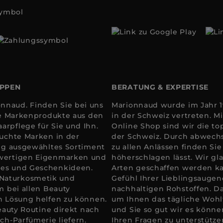
OPPEN
BERATUNG & EXPERTISE
nnaud. Finden Sie bei uns
Marionnaud wurde im Jahr 19
ale Markenprodukte aus den
in der Schweiz vertreten. 
arpflege für Sie und Ihn.
Online Shop sind wir die to
suchte Marken in der
der Schweiz. Durch abwechs
tig ausgewähltes Sortiment
zu allen Anlässen finden Si
hwertigen Eigenmarken und
höherschlagen lässt. Wir gla
res und Geschenkideen.
Arten geschaffen werden k
 Naturkosmetik und
Gefühl Ihrer Lieblingsaugen
m bei allen Beauty
nachhaltigen Rohstoffen. D
en Lösung helfen zu können.
um Ihnen das tägliche Wohlfü
Beauty Routine direkt nach
und Sie so gut wir es könne
ch-Parfümerie liefern.
Ihren Fragen zu unterstütze