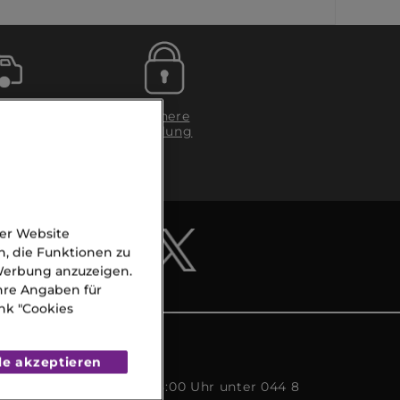
g in
Sichere
Zahlung
gen
A)
der Website
n, die Funktionen zu
 Werbung anzuzeigen.
Ihre Angaben für
nk "Cookies
CE
le akzeptieren
s Freitags von 09:00 - 18:00 Uhr unter 044 8