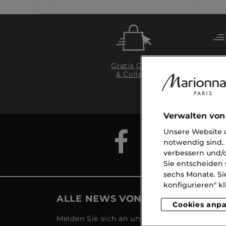
Gratis Click
& Collect
Li
ab
Verwalten von
Unsere Website u
notwendig sind. 
verbessern und/o
Sie entscheiden 
sechs Monate. Si
konfigurieren" kl
ALLE NEWS VON MARIONNAUD
Cookies anp
Melden Sie sich an und