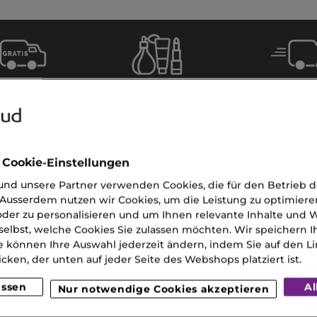
Gratis
Lieferun
Gratis
eferung
2
Proben
 CHF 120
Werkta
(MO-S
 Cookie-Einstellungen
nd unsere Partner verwenden Cookies, die für den Betrieb 
Ausserdem nutzen wir Cookies, um die Leistung zu optimiere
der zu personalisieren und um Ihnen relevante Inhalte und
selbst, welche Cookies Sie zulassen möchten. Wir speichern 
e können Ihre Auswahl jederzeit ändern, indem Sie auf den Li
icken, der unten auf jeder Seite des Webshops platziert ist.
UNSER KUNDENSERVI
assen
Al
Nur notwendige Cookies akzeptieren
Sie erreichen uns Montags bi