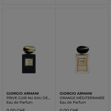
GIORGIO ARMANI
GIORGIO ARMANI
PRIVE CUIR NU EAU DE
ORANGE MÉDITERRANÉE
PARFUM
Eau de Parfum
Eau de Parfum
0.00 CHF
0.00 CHF