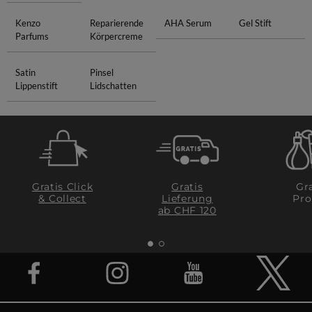
Kenzo
Reparierende
AHA Serum
Gel Stift
Parfums
Körpercreme
Satin
Pinsel
Lippenstift
Lidschatten
Gratis Click
Gratis
Gra
& Collect
Lieferung
Pro
ab CHF 120