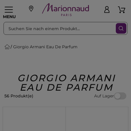
sortieren nach
Filter
MENU
Giorgio Armani Eau De Parfum
liche Geschenke
PFLEGE
Make-up
PARFUM
Swiss
Haare
Männer
Accessoires
Beauty
GIORGIO ARMANI
EAU DE PARFUM
Auf Lager
56 Produkt(e)