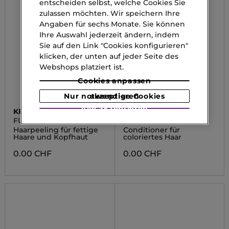
entscheiden selbst, welche Cookies Sie
zulassen möchten. Wir speichern Ihre
Angaben für sechs Monate. Sie können
Ihre Auswahl jederzeit ändern, indem
Sie auf den Link "Cookies konfigurieren"
klicken, der unten auf jeder Seite des
Webshops platziert ist.
Cookies anpassen
Nur notwendige Cookies akzeptieren
Alle akzeptieren
KÉRASTASE
KÉRASTASE
FUSIO-SCRUB
CHROMA ABSOLU
Haarpeeling für fettige
Conditioner für
Haare und Kopfhaut
coloriertes Haar
0.00 CHF
0.00 CHF