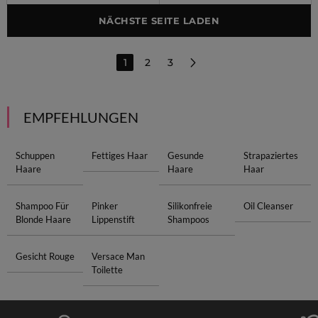
NÄCHSTE SEITE LADEN
1
2
3
EMPFEHLUNGEN
Schuppen
Fettiges Haar
Gesunde
Strapaziertes
Haare
Haare
Haar
Shampoo Für
Pinker
Silikonfreie
Oil Cleanser
Blonde Haare
Lippenstift
Shampoos
Gesicht Rouge
Versace Man
Toilette