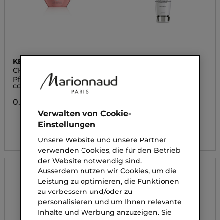
KÉRASTASE
KÉRASTASE
CHROMA ABSOLU
PREMIÈRE
Pflegemaske für
Fondant Fluidité
coloriertes Haar
Réparateur,
reparierende und
kalziumreduzierende
0.00 CHF
Spülung für
Verwalten von Cookie-
geschädigtes Haar
Einstellungen
0.00 CHF
Unsere Website und unsere Partner
verwenden Cookies, die für den Betrieb
der Website notwendig sind.
Ausserdem nutzen wir Cookies, um die
Leistung zu optimieren, die Funktionen
zu verbessern und/oder zu
personalisieren und um Ihnen relevante
Inhalte und Werbung anzuzeigen. Sie