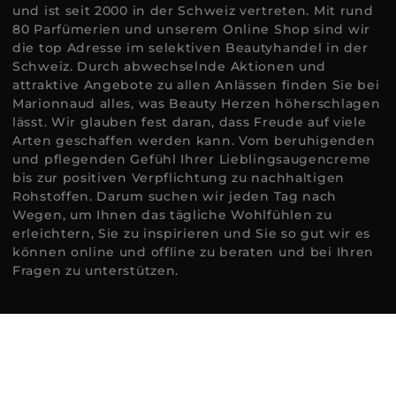
und ist seit 2000 in der Schweiz vertreten. Mit rund
80 Parfümerien und unserem Online Shop sind wir
die top Adresse im selektiven Beautyhandel in der
Schweiz. Durch abwechselnde Aktionen und
attraktive Angebote zu allen Anlässen finden Sie bei
Marionnaud alles, was Beauty Herzen höherschlagen
lässt. Wir glauben fest daran, dass Freude auf viele
Arten geschaffen werden kann. Vom beruhigenden
und pflegenden Gefühl Ihrer Lieblingsaugencreme
bis zur positiven Verpflichtung zu nachhaltigen
Rohstoffen. Darum suchen wir jeden Tag nach
Wegen, um Ihnen das tägliche Wohlfühlen zu
erleichtern, Sie zu inspirieren und Sie so gut wir es
können online und offline zu beraten und bei Ihren
Fragen zu unterstützen.
©2026 Marionnaud
|
Sitemap