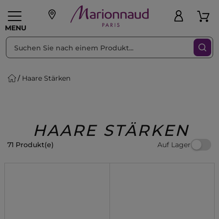
sortieren nach
Filter
MENU
Haare Stärken
liche Geschenke
PFLEGE
Make-up
PARFUM
Swiss
Haare
Männer
Accessoires
Beauty
HAARE STÄRKEN
Auf Lager
71 Produkt(e)