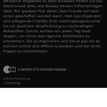
attraktive Angebote zu allen Anlässen finden Sie bei
Marionnaud alles, was Beauty Herzen höherschlagen
lässt. Wir glauben fest daran, dass Freude auf viele
Arten geschaffen werden kann. Vom beruhigenden
und pflegenden Gefühl Ihrer Lieblingsaugencreme
bis zur positiven Verpflichtung zu nachhaltigen
Rohstoffen. Darum suchen wir jeden Tag nach
Wegen, um Ihnen das tägliche Wohlfühlen zu
erleichtern, Sie zu inspirieren und Sie so gut wir es
können online und offline zu beraten und bei Ihren
Fragen zu unterstützen.
©2026 Marionnaud
|
Sitemap