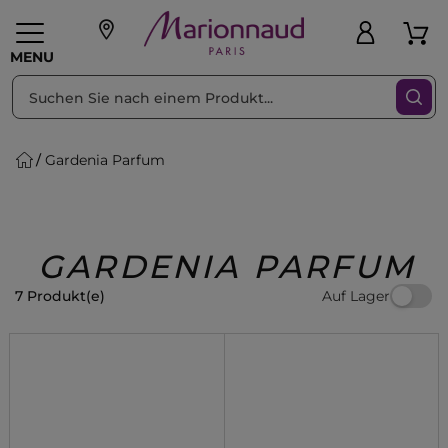
sortieren nach
Filter
MENU
Gardenia Parfum
liche Geschenke
PFLEGE
Make-up
PARFUM
Swiss
Haare
Männer
Accessoires
Beauty
GARDENIA PARFUM
Auf Lager
7 Produkt(e)