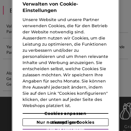
Verwalten von Cookie-
EMPFEHLUNGEN
Einstellungen
Unsere Website und unsere Partner
verwenden Cookies, die für den Betrieb
Valentino
Lattafa
Parfum
Gucci Parfum
Parfum
Parfum
You
der Website notwendig sind.
Ausserdem nutzen wir Cookies, um die
Leistung zu optimieren, die Funktionen
Yara
Pflege Set
Matter
Feuchtigkeitsspendende
zu verbessern und/oder zu
Parfum
Liquid
Maske
personalisieren und um Ihnen relevante
Lippenstift
Inhalte und Werbung anzuzeigen. Sie
entscheiden selbst, welche Cookies Sie
Aloe Vera
Flora
zulassen möchten. Wir speichern Ihre
Gel
Gorgeous
Angaben für sechs Monate. Sie können
Gesicht
Ihre Auswahl jederzeit ändern, indem
Sie auf den Link "Cookies konfigurieren"
klicken, der unten auf jeder Seite des
Webshops platziert ist.
Cookies anpassen
Nur notwendige Cookies akzeptieren
Gratis Click
Gratis
Gra
Alle akzeptieren