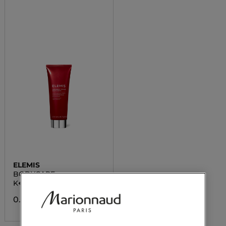
ELEMIS
BODYCARE
K�rpercreme
0.00 CHF