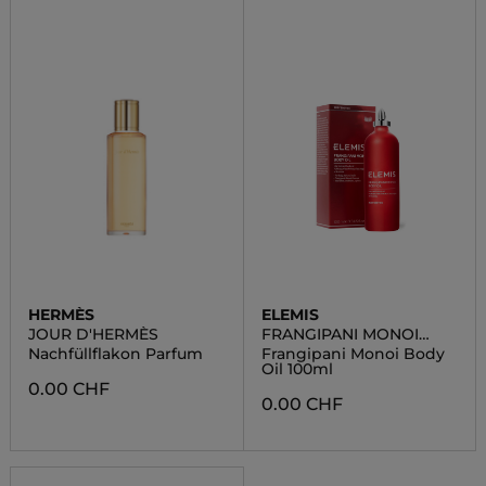
HERMÈS
ELEMIS
JOUR D'HERMÈS
FRANGIPANI MONOI
BODY OIL
Nachfüllflakon Parfum
Frangipani Monoi Body
Oil 100ml
0.00 CHF
0.00 CHF