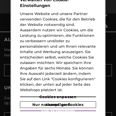
Einstellungen
Unsere Website und unsere Partner
verwenden Cookies, die für den Betrieb
der Website notwendig sind.
Ausserdem nutzen wir Cookies, um die
Leistung zu optimieren, die Funktionen
ALLE NEWS VON MARIONNAUD
zu verbessern und/oder zu
personalisieren und um Ihnen relevante
Melden Sie sich an und entdecken Sie alle
Inhalte und Werbung anzuzeigen. Sie
Neuigkeiten und Aktionen!
entscheiden selbst, welche Cookies Sie
zulassen möchten. Wir speichern Ihre
Angaben für sechs Monate. Sie können
ANMELDEN
Ihre Auswahl jederzeit ändern, indem
Sie auf den Link "Cookies konfigurieren"
klicken, der unten auf jeder Seite des
UNSER KUNDENSERVICE
Webshops platziert ist.
Cookies anpassen
Sie erreichen uns Montags bis Freitags von 09:00 -
18:00 Uhr unter 044 8 267 267
Nur notwendige Cookies akzeptieren
Alle akzeptieren