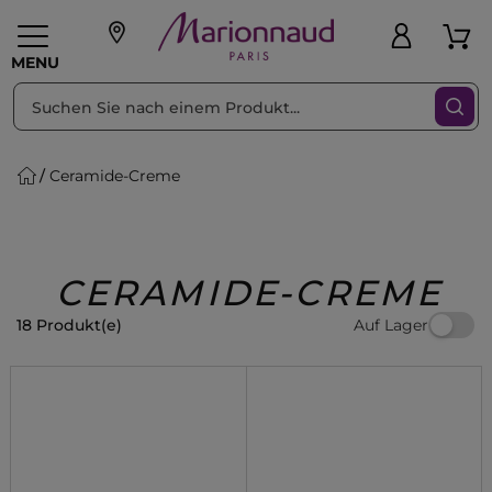
sortieren nach
Filter
MENU
Ceramide-Creme
liche Geschenke
PFLEGE
Make-up
PARFUM
Swiss
Haare
Männer
Accessoires
Beauty
CERAMIDE-CREME
Auf Lager
18 Produkt(e)