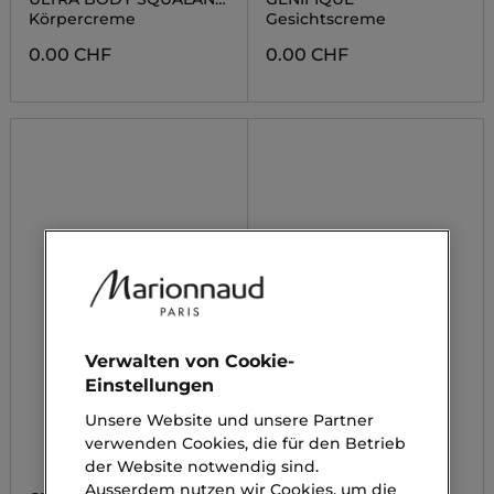
CREME
Körpercreme
Gesichtscreme
0.00 CHF
0.00 CHF
Verwalten von Cookie-
Einstellungen
Unsere Website und unsere Partner
verwenden Cookies, die für den Betrieb
der Website notwendig sind.
Ausserdem nutzen wir Cookies, um die