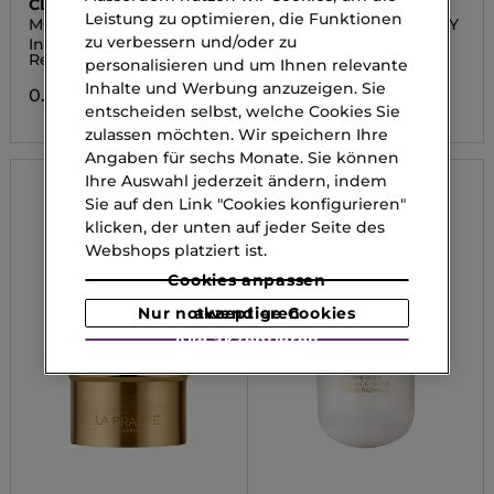
CLINIQUE
BIOTHERM
Leistung zu optimieren, die Funktionen
MOISTURE SURGE
BT COLLAGEN FIT BODY
zu verbessern und/oder zu
Intense 72H Lipid-
Körpercreme
Replenishing Hydrator
personalisieren und um Ihnen relevante
0.00 CHF
Inhalte und Werbung anzuzeigen. Sie
0.00 CHF
entscheiden selbst, welche Cookies Sie
zulassen möchten. Wir speichern Ihre
Angaben für sechs Monate. Sie können
Ihre Auswahl jederzeit ändern, indem
Sie auf den Link "Cookies konfigurieren"
klicken, der unten auf jeder Seite des
Webshops platziert ist.
Cookies anpassen
Nur notwendige Cookies akzeptieren
Alle akzeptieren