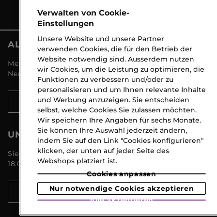
Verwalten von Cookie-
Einstellungen
Unsere Website und unsere Partner
ALLE NEWS VON MARIONNAUD
verwenden Cookies, die für den Betrieb der
Website notwendig sind. Ausserdem nutzen
Melden Sie sich an und entdecken Sie alle
wir Cookies, um die Leistung zu optimieren, die
Neuigkeiten und Aktionen!
Funktionen zu verbessern und/oder zu
personalisieren und um Ihnen relevante Inhalte
und Werbung anzuzeigen. Sie entscheiden
ANMELDEN
selbst, welche Cookies Sie zulassen möchten.
Wir speichern Ihre Angaben für sechs Monate.
Sie können Ihre Auswahl jederzeit ändern,
UNSER KUNDENSERVICE
indem Sie auf den Link "Cookies konfigurieren"
klicken, der unten auf jeder Seite des
Sie erreichen uns Montags bis Freitags von 09:00 -
Webshops platziert ist.
18:00 Uhr unter 044 8 267 267
Cookies anpassen
Nur notwendige Cookies akzeptieren
MEHR
Alle akzeptieren