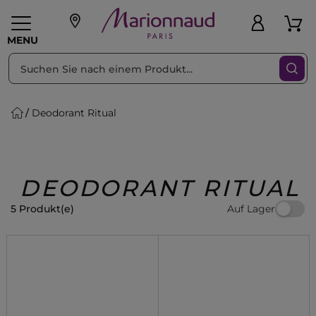
sortieren nach
Filter
MENU
Deodorant Ritual
liche Geschenke
PFLEGE
Make-up
PARFUM
Swiss
Haare
Männer
Accessoires
Beauty
DEODORANT RITUAL
Auf Lager
5 Produkt(e)