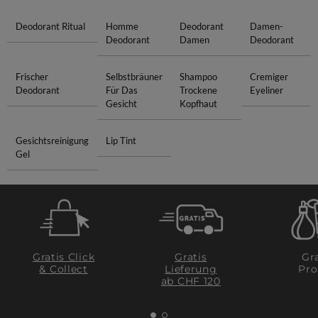
Deodorant Ritual
Homme
Deodorant
Damen-
Deodorant
Damen
Deodorant
Frischer
Selbstbräuner
Shampoo
Cremiger
Deodorant
Für Das
Trockene
Eyeliner
Gesicht
Kopfhaut
Gesichtsreinigung
Lip Tint
Gel
Gratis Click
Gratis
Gra
& Collect
Lieferung
Pro
ab CHF 120