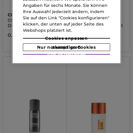
Angaben für sechs Monate. Sie können
Ihre Auswahl jederzeit ändern, indem
CHANEL
DIOR
Sie auf den Link "Cookies konfigurieren"
COCO MADEMOISELLE
EAU SAUVAGE
klicken, der unten auf jeder Seite des
DEODORANT SPRAY
Eau Sauvage Deodorant
Vapo
Webshops platziert ist.
0.00 CHF
Cookies anpassen
0.00 CHF
Nur notwendige Cookies akzeptieren
Alle akzeptieren