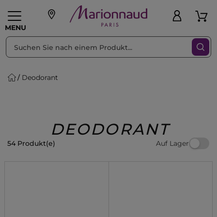
sortieren nach
Filter
MENU
Deodorant
liche Geschenke
PFLEGE
Make-up
PARFUM
Swiss
Haare
Männer
Accessoires
Beauty
DEODORANT
Auf Lager
54 Produkt(e)